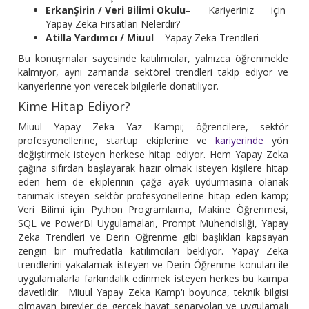
Erkan
Şirin / Veri Bilimi Okulu
– Kariyeriniz için
Yapay Zeka Fırsatları Nelerdir?
Atilla Yardımcı / Miuul
– Yapay Zeka Trendleri
Bu konuşmalar sayesinde katılımcılar, yalnızca öğrenmekle
kalmıyor, aynı zamanda sektörel trendleri takip ediyor ve
kariyerlerine yön verecek bilgilerle donatılıyor.
Kime Hitap Ediyor?
Miuul Yapay Zeka Yaz Kampı; öğrencilere, sektör
profesyonellerine, startup ekiplerine ve
kariyerinde
yön
değiştirmek isteyen herkese hitap ediyor. Hem Yapay Zeka
çağına sıfırdan başlayarak hazır olmak isteyen kişilere hitap
eden hem de ekiplerinin çağa ayak uydurmasına olanak
tanımak isteyen sektör profesyonellerine hitap eden kamp;
Veri Bilimi için Python Programlama, Makine Öğrenmesi,
SQL ve PowerBI Uygulamaları, Prompt Mühendisliği, Yapay
Zeka Trendleri ve Derin Öğrenme gibi başlıkları kapsayan
zengin bir müfredatla katılımcıları bekliyor. Yapay Zeka
trendlerini yakalamak isteyen ve Derin Öğrenme konuları ile
uygulamalarla farkındalık edinmek isteyen herkes bu kampa
davetlidir. Miuul Yapay Zeka Kamp'ı boyunca, teknik bilgisi
olmayan bireyler de gerçek hayat senaryoları ve uygulamalı