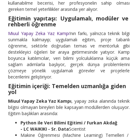
kullanabilme becerisi, her profesyonelin sahip olması
gereken temel yeterlilikler arasında yer alıyor.
Eğitimin yapıtaşı: Uygulamalı, modüler ve
rehberli öğrenme
Miuul Yapay Zeka Yaz Kampı
’nın farkı, yalnızca teknik bilgi
sunmakla kalmayıp; uygulamalı eğitim, proje tabanlı
öğrenme, sektörle doğrudan temas ve mentorluk gibi
destekleyici öğeleri bir araya getirmesinde yatıyor. Kamp
boyunca katılımcılar, veri bilimi yolculuklarına küçük ama
sağlam adımlarla başlıyor, gerçek dünya problemlerini
çözmeye yönelik uygulamalı görevler ve projelerle
becerilerini geliştiriyor.
Eğitimin içeriği: Temelden uzmanlığa g
iden
yol
Miuul Yapay Zeka Yaz Kampı
, yapay zeka alanında teknik
bilgisi olmayan bireyleri bile kapsayan modüllerden oluşuyor.
Eğitim başlıkları arasında:
Python ile Veri Bilimi Eğitimi / Furkan Akdağ
- LC WAIKIKI - Sr. Data
Scientist
Makine Öğrenmesi (Machine Learning) Temelleri /