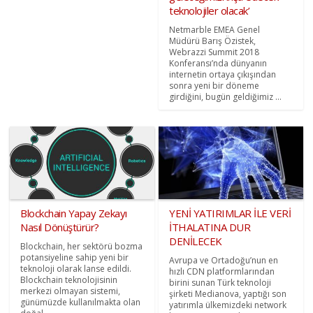
teknolojiler olacak’
Netmarble EMEA Genel
Müdürü Barış Özistek,
Webrazzi Summit 2018
Konferansı’nda dünyanın
internetin ortaya çıkışından
sonra yeni bir döneme
girdiğini, bugün geldiğimiz ...
Blockchain Yapay Zekayı
YENİ YATIRIMLAR İLE VERİ
Nasıl Dönüştürür?
İTHALATINA DUR
DENİLECEK
Blockchain, her sektörü bozma
potansiyeline sahip yeni bir
Avrupa ve Ortadoğu’nun en
teknoloji olarak lanse edildi.
hızlı CDN platformlarından
Blockchain teknolojisinin
birini sunan Türk teknoloji
merkezi olmayan sistemi,
şirketi Medianova, yaptığı son
günümüzde kullanılmakta olan
yatırımla ülkemizdeki network