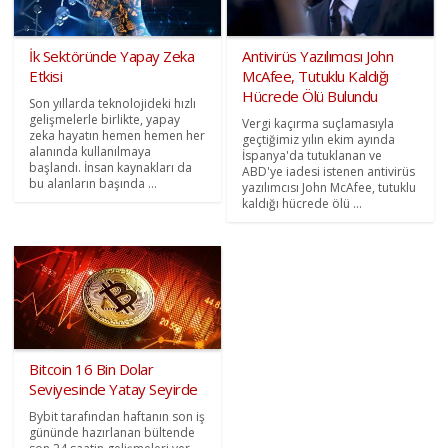
İk Sektöründe Yapay Zeka
Antivirüs Yazılımcısı John
Etkisi
McAfee, Tutuklu Kaldığı
Hücrede Ölü Bulundu
Son yıllarda teknolojideki hızlı
gelişmelerle birlikte, yapay
Vergi kaçırma suçlamasıyla
zeka hayatın hemen hemen her
geçtiğimiz yılın ekim ayında
alanında kullanılmaya
İspanya'da tutuklanan ve
başlandı. İnsan kaynakları da
ABD'ye iadesi istenen antivirüs
bu alanların başında ...
yazılımcısı John McAfee, tutuklu
kaldığı hücrede ölü ...
Bitcoin 16 Bin Dolar
Seviyesinde Yatay Seyirde
Bybit tarafından haftanın son iş
gününde hazırlanan bültende