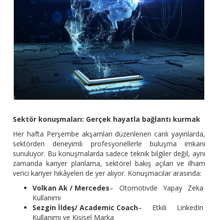
Sekt
ö
r konuşmaları
: Ger
çek hayatla bağlantı kurmak
Her hafta Perşembe akşamları düzenlenen canlı yayınlarda,
sektörden deneyimli profesyonellerle buluşma imkanı
sunuluyor. Bu konuşmalarda sadece teknik bilgiler değil, aynı
zamanda kariyer planlama, sektörel bakış açıları ve ilham
verici kariyer hikâyeleri de yer alıyor. Konuşmacılar arasında:
Volkan Ak / Mercedes
– Otomotivde Yapay Zeka
Kullanımı
Sezgin İ
lde
ş
/ Academic Coach
– Etkili LinkedIn
Kullanımı ve Kişisel Marka