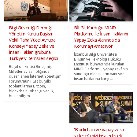
Bilgi Güvenliği Derneği
BİLGİ, Kurduğu MIND
Yönetim Kurulu Başkan
Platformu İle İnsan Haklarını
Vekili Taha Yücel Avrupa
Yapay Zeka Alanında da
Konseyi Yapay Zeka ve
Korumayı Amaçlıyor
İnsan Hakları grubuna
İstanbul Bilgi Üniversitesi
Türkiye’yi temsilen seçildi
Bilişim ve Teknoloji Hukuku
Enstitüsü bünyesinde kurulan
Bu yıl onikincisi Birleşmiş
MIND Platformu, yapay zekânın
Milletler ev sahipliğinde
sunduğu olanakların yanı sıra
düzenlenen İnternet Yönetişim
insan haklarına karşı ...
Forumu’nun (IGF) bu yılki
toplantılarına Bitcoin,
blockchain, siber güvenlik,
bulut bilişim ...
‘Blockchain ve yapay zeka
geleceğimizi inşa edecek