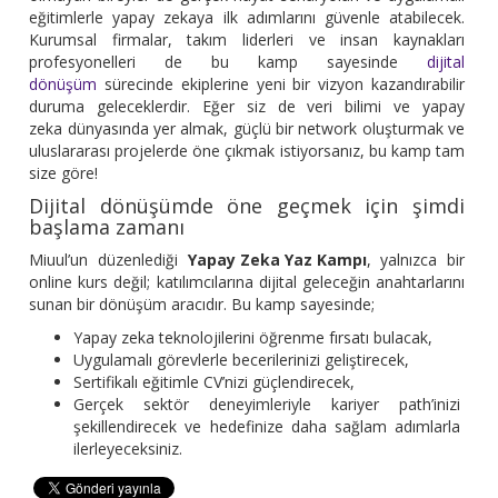
eğitimlerle yapay zekaya ilk adımlarını güvenle atabilecek.
Kurumsal firmalar, takım liderleri ve insan kaynakları
profesyonelleri de bu kamp sayesinde
dijital
dönüşüm
sürecinde ekiplerine yeni bir vizyon kazandırabilir
duruma geleceklerdir. Eğer siz de veri bilimi ve yapay
zeka dünyasında yer almak, güçlü bir network oluşturmak ve
uluslararası projelerde öne çıkmak istiyorsanız, bu kamp tam
size göre!
Dijital dönüşümde öne geçmek için şimdi
başlama zamanı
Miuul’un düzenlediği
Yapay Zeka Yaz Kampı
, yalnızca bir
online kurs değil; katılımcılarına dijital geleceğin anahtarlarını
sunan bir dönüşüm aracıdır. Bu kamp sayesinde;
Yapay zeka teknolojilerini öğrenme fırsatı bulacak,
Uygulamalı görevlerle becerilerinizi geliştirecek,
Sertifikalı eğitimle CV’nizi güçlendirecek,
Gerçek sektör deneyimleriyle kariyer path’inizi
şekillendirecek ve hedefinize daha sağlam adımlarla
ilerleyeceksiniz.