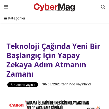
Ana Sayfa
Hakkımızda
Dergi
Editörden
Yazarlar
Danışmanlık
ISC Turkey
Sizden Gelenler
İletişim
Kategoriler
CyberMag Logo
Teknoloji Çağında Yeni Bir
Başlangıç İçin Yapay
Zekaya Adım Atmanın
Zamanı
10/09/2025
tarihinde yayınlandı