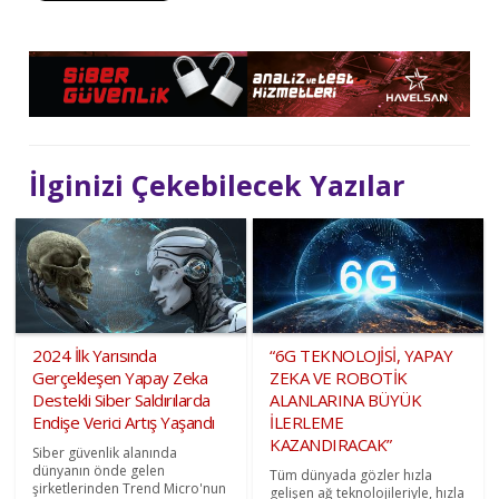
İlginizi Çekebilecek Yazılar
2024 İlk Yarısında
“6G TEKNOLOJİSİ, YAPAY
Gerçekleşen Yapay Zeka
ZEKA VE ROBOTİK
Destekli Siber Saldırılarda
ALANLARINA BÜYÜK
Endişe Verici Artış Yaşandı
İLERLEME
KAZANDIRACAK”
Siber güvenlik alanında
dünyanın önde gelen
Tüm dünyada gözler hızla
şirketlerinden Trend Micro'nun
gelişen ağ teknolojileriyle, hızla