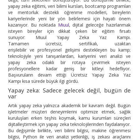
yapay zeka eğitimi, veri bilimi kursları, bootcamp programları
ve mentorluk destekli öğrenme modelleri, bireylerin
kariyerlerinde yeni bir yön belirlemesi için hayati önem
kazanıyor. Bu noktada
Miuul
, dijital geleceğe hazırlanmak
isteyen bireyler için dikkat çeken bir eğitim fırsatı
sunuyor: Miuul Yapay Zeka Yaz Kampı.
Tamamen ücretsiz, sertifikalı, uzaktan
erişilebilir ve profesyonel gelişimi destekleyen bu kamp;
teknolojiyle yeni tanışanlardan, kariyerini veri analizi ve
yapay zeka odaklı bir rotaya çevirmek isteyen
profesyonellere kadar geniş bir kitleyi hedefliyor.
Başvuruların devam ettiği Ücretsiz Yapay Zeka Yaz
Kampı kısa sürede büyük ilgi gördü.
Yapay zeka: Sadece gelecek değil, bugün de
var
Artık yapay zeka yalnızca akademik bir kavram değil. Bugün
işletmeler müşteri deneyimlerini optimize etmek, sağlık
kuruluşları erken teşhis koymak, kamu kurumları süreçleri
dijitalleştirmek için yapay zeka teknolojilerinden faydalanıyor.
Bu değişimle birlikte, veri bilimi bilgisi, makine öğrenmesi
bilgisi, Python ile veri analizi yetkinliği, iş zekası araçlarını