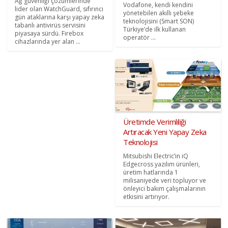
Ağ güvenliği çözümlerinde
Vodafone, kendi kendini
lider olan WatchGuard, sıfırıncı
yönetebilen akıllı şebeke
gün ataklarına karşı yapay zeka
teknolojisini (Smart SON)
tabanlı antivirüs servisini
Türkiye’de ilk kullanan
piyasaya sürdü. Firebox
operatör ...
cihazlarında yer alan ...
Üretimde Verimliliği
Artıracak Yeni Yapay Zeka
Teknolojisi
Mitsubishi Electric’in iQ
Edgecross yazılım ürünleri,
üretim hatlarında 1
milisaniyede veri topluyor ve
önleyici bakım çalışmalarının
etkisini artırıyor.