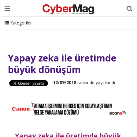
Ana Sayfa
Hakkımızda
Dergi
Editörden
Yazarlar
Danışmanlık
ISC Turkey
Sizden Gelenler
İletişim
Kategoriler
CyberMag Logo
Yapay zeka ile üretimde
büyük dönüşüm
12/09/2018
tarihinde yayınlandı
Yapay zeka ile üretimde büyük