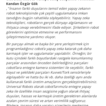
Kandan Özgür Gök
, “
İnsanın farklı duyularını temsil eden yapay zekanın
robot teknolojisinde çok çeşitli uygulamalara imkan
tanıdığını bugün rahatlıkla söyleyebiliriz. Yapay zeka
teknolojileri, robotların gerçek dünyayı algılamasını ve
ihtiyaca cevap verebilmesini ifade ediyor. Şirketlerin robot
görevlerini optimize etmesine ve performansını
iyileştirmesine yardımcı oluyor.
Bir parçayı almak ve başka bir yere yerleştirmek için
programladığınız cobot’a yapay zeka katarak çok daha
karmaşık işler ve uygulamalar yapılabilir. Örneğin; bir
kutu içindeki farklı boyutlardaki rastgele konumlanmış
parçalar arasından önceden belirlediğiniz parçaları
cobot’lara entegre kamera sistemleri ile seçebilir, farklı
boyut ve şekildeki parçaları Kuvvet/Tork sensörleriyle
algılayabilir ve hatta bu iki vb. daha özelliği aynı anda
kullanarak farklı üretim amaçlarını gerçekleştirebilirsiniz.
Universal Robots olarak cobot’larımızla entegre yapay
zeka ile özellikle insan sezgisine yoğun olarak ihtiyaç
duyulan, hassas ve karmaşık üretim gerektiren alanlarda
azalan çevrim süresi ve artan verimlilik sağlıyoruz.
Böylece, insanın daha yaratıcı süreçlerin merkezine