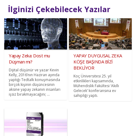
İlginizi Çekebilecek Yazılar
Yapay Zeka: Dost mu
YAPAY DUYGUSAL ZEKA
Düşman mı?
KÖŞE BAŞINDA BİZİ
BEKLİYOR
Dijital düşünür ve yazar Kevin
Kelly, 2016’nın Haziran ayında
Koç Üniversitesi 25. yıl
yaptığı Tedtalk konuşmasında
etkinlikleri kapsamında,
birçok kişinin düşüncesinin
Mühendislik Fakültesi ‘Akıllı
aksine yapay zekanın insanları
Gelecek’ konferansına ev
işsiz bırakmayacağını; ...
sahipliği yaptı.