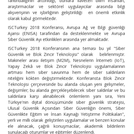
farkındalığının arttırıldığı, bunlara ilaveten bilim insanları,
araştırmacılar ve sektörel uygulayıcılar arasında bilgi
alışverişinin ve işbirliğinin geliştirildiği en önemli etkinlik
olarak kabul görmektedir.
ISCTurkey 2018 Konferansı, Avrupa Ağ ve Bilgi güvenliği
Ajansı (ENISA) tarafından da desteklenmekte ve Avrupa
Siber Güvenlik Ayı etkinlikleri arasında yer almaktadır.
ISCTurkey 2018 Konferansının ana teması bu yıl "Siber
Güvenlik ve Blok Zincir Teknolojisi" olarak belirlenmiştir.
Makineler arası iletişim (M2M), Nesnelerin İnterneti (IoT),
Yapay Zekâ ve Blok Zincir Teknolojisi uygulamalarının
artması hem siber savunma hem de siber saldırıların
niteliğini kökten değiştirmektedir. Konferansta Blok Zincir
Teknolojisi çerçevesinde bu alanda oluşan yeni gelişmeler,
değişimler; bu alanda gerçekleşebilecek siber saldırılar ve bu
saldırılara karşı alınabilecek önlemlerin yanı sıra, Yeni
Türkiye'nin dijital dönüşümünde siber güvenlik stratejisi,
Ulusal Güvenlik Açısından Siber Güvenliğin önemi, Siber
Güvenlikte Eğitim ve İnsan Kaynağı Yetiştirme Politikaları",
yerli ve milli olarak geliştirilen uygulamalar ve benzeri konular
ele alınacak, çağrılı konuşmacılar, akademik bildirilerin
sunulacağı oturumlar ve eğitimler düzenlendi.