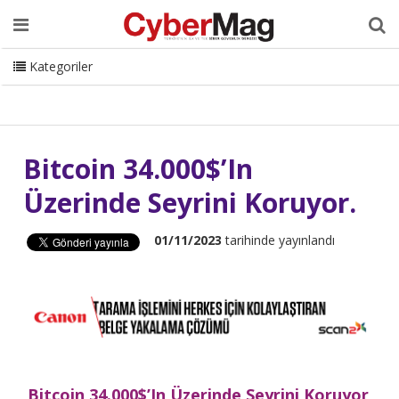
Ana Sayfa
Hakkımızda
Dergi
Editörden
Yazarlar
Danışmanlık
ISC Turkey
Sizden Gelenler
İletişim
Kategoriler
CyberMag Logo
Bitcoin 34.000$’In
Üzerinde Seyrini Koruyor.
01/11/2023
tarihinde yayınlandı
Bitcoin 34.000$’In Üzerinde Seyrini Koruyor