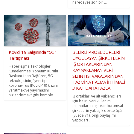
neredeyse son bir ...
Kovid-19 Salgınında "5G"
BELİRLİ PROSEDÜRLERİ
Tartışması
UYGULAYAN ŞİRKETLERİN
İŞ ORTAKLARINDAN
Haberleşme Teknolojileri
KAYNAKLANAN VERİ
Kümelenmesi Yönetim Kurulu
SIZINTISI VAKALARINDAN
Başkanı İlhan Bağören, 5G
teknolojisinin, "yeni tip
TAZMİNAT ALMA İHTİMALİ
koronavirüs (Kovid-19) krizini
3 KAT DAHA FAZLA
yaratmak ve yayılmasını
hızlandırmak" gibi komplo ...
İş ortakları ve alt yüklenicileri
için belirli veri kullanımı
talimatları oluşturan kurumsal
şirketlerin yaklaşık dörtte üçü
(yüzde 71), bilgi paylaşımı
yaptıkları ...