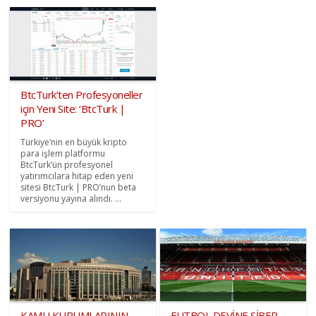
BtcTurk’ten Profesyoneller
için Yeni Site: ‘BtcTurk |
PRO’
Türkiye’nin en büyük kripto
para işlem platformu
BtcTurk’ün profesyonel
yatırımcılara hitap eden yeni
sitesi BtcTurk | PRO’nun beta
versiyonu yayına alındı. ...
KAMU KURUMLARININ
FUTBOL DEVİNE SİBER