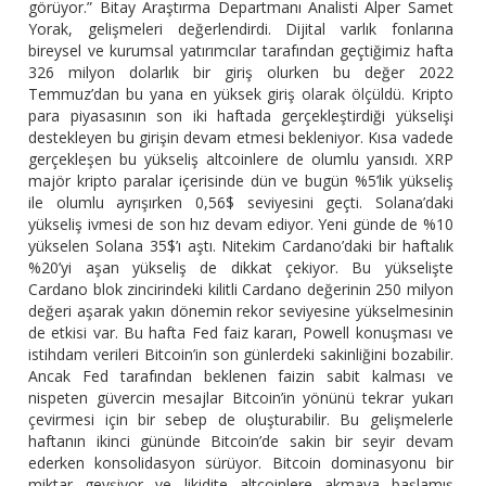
görüyor.” Bitay Araştırma Departmanı Analisti Alper Samet
Yorak, gelişmeleri değerlendirdi. Dijital varlık fonlarına
bireysel ve kurumsal yatırımcılar tarafından geçtiğimiz hafta
326 milyon dolarlık bir giriş olurken bu değer 2022
Temmuz’dan bu yana en yüksek giriş olarak ölçüldü. Kripto
para piyasasının son iki haftada gerçekleştirdiği yükselişi
destekleyen bu girişin devam etmesi bekleniyor. Kısa vadede
gerçekleşen bu yükseliş altcoinlere de olumlu yansıdı. XRP
majör kripto paralar içerisinde dün ve bugün %5’lik yükseliş
ile olumlu ayrışırken 0,56$ seviyesini geçti. Solana’daki
yükseliş ivmesi de son hız devam ediyor. Yeni günde de %10
yükselen Solana 35$’ı aştı. Nitekim Cardano’daki bir haftalık
%20’yi aşan yükseliş de dikkat çekiyor. Bu yükselişte
Cardano blok zincirindeki kilitli Cardano değerinin 250 milyon
değeri aşarak yakın dönemin rekor seviyesine yükselmesinin
de etkisi var. Bu hafta Fed faiz kararı, Powell konuşması ve
istihdam verileri Bitcoin’in son günlerdeki sakinliğini bozabilir.
Ancak Fed tarafından beklenen faizin sabit kalması ve
nispeten güvercin mesajlar Bitcoin’in yönünü tekrar yukarı
çevirmesi için bir sebep de oluşturabilir. Bu gelişmelerle
haftanın ikinci gününde Bitcoin’de sakin bir seyir devam
ederken konsolidasyon sürüyor. Bitcoin dominasyonu bir
miktar gevşiyor ve likidite altcoinlere akmaya başlamış