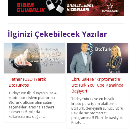
İlginizi Çekebilecek Yazılar
Tether (USDT) artık
Ebru Baki ile “Kriptometre”
BtcTurk’te!
BtcTurk YouTube Kanalında
Başlıyor!
Türkiye’nin ilk, dünyanın ise 4.
kripto para işlem platformu
Türkiye’nin ilk ve en büyük
BtcTurk, altcoin alım satım
kripto para işlem platformu
seçenekleri arasına Tether’i
BtcTurk, deneyimli sunucu Ebru
ekleyerek 5. yılında
Baki ile “Kriptometre”
kullanıcılarına değer ...
programına 5 Ekim’de başlıyor.
Kripto ...