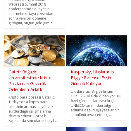
Webrazzi Summit 2018
Konferansı’nda dünyanın
internetin ortaya çıkışından
sonra yeni bir döneme
girdiğini, bugün geldiğimiz ...
Gatetr Boğaziçi
Kaspersky, Uluslararası
Üniversitesi’nde Kripto
Bilgiye Evrensel Erişim
Paralardaki Güvenlik
Gününü Kutluyor
Önlemlerini Anlattı
Uluslararası Bilgiye Erişim
Günü 28 Eylül'de kutlanıyor. Bu
Kripto para borsası GateTR,
özel gün, uluslararası örgüt
Türkiye’deki kripto para
UNESCO tarafından bilgi
bilincinin artmasına yönelik
edinme özgürlüğü yasalarının
sürdürdüğü çalışmalarına
kabulünü teşvik etmek, ...
devam ediyor. Borsa bu
kapsamda son olarak bu yıl ...