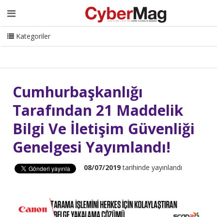
Ana Sayfa
Hakkımızda
Dergi
Editörden
Yazarlar
Danışmanlık
ISC Turkey
Sizden Gelenler
İletişim
Kategoriler
CyberMag Logo
Cumhurbaşkanlığı
Tarafından 21 Maddelik
Bilgi Ve İletişim Güvenliği
Genelgesi Yayımlandı!
08/07/2019
tarihinde yayınlandı