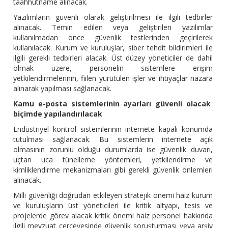
taahhütname alınacak.
Yazılımların güvenli olarak geliştirilmesi ile ilgili tedbirler
alınacak. Temin edilen veya geliştirilen yazılımlar
kullanılmadan önce güvenlik testlerinden geçirilerek
kullanılacak. Kurum ve kuruluşlar, siber tehdit bildirimleri ile
ilgili gerekli tedbirleri alacak. Üst düzey yöneticiler de dahil
olmak üzere, personelin sistemlere erişim
yetkilendirmelerinin, fiilen yürütülen işler ve ihtiyaçlar nazara
alınarak yapılması sağlanacak.
Kamu e-posta sistemlerinin ayarları güvenli olacak
biçimde yapılandırılacak
Endüstriyel kontrol sistemlerinin internete kapalı konumda
tutulması sağlanacak. Bu sistemlerin internete açık
olmasının zorunlu olduğu durumlarda ise güvenlik duvarı,
uçtan uca tünelleme yöntemleri, yetkilendirme ve
kimliklendirme mekanizmaları gibi gerekli güvenlik önlemleri
alınacak.
Milli güvenliği doğrudan etkileyen stratejik önemi haiz kurum
ve kuruluşların üst yöneticileri ile kritik altyapı, tesis ve
projelerde görev alacak kritik önemi haiz personel hakkında
ilgili mevzuat çerçevesinde güvenlik soruşturması veya arşiv