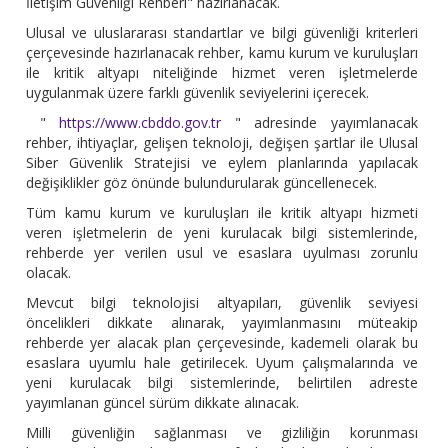
İletişim Güvenliği Rehberi" hazırlanacak.
Ulusal ve uluslararası standartlar ve bilgi güvenliği kriterleri
çerçevesinde hazırlanacak rehber, kamu kurum ve kuruluşları
ile kritik altyapı niteliğinde hizmet veren işletmelerde
uygulanmak üzere farklı güvenlik seviyelerini içerecek.
"
https://www.cbddo.gov.tr
" adresinde yayımlanacak
rehber, ihtiyaçlar, gelişen teknoloji, değişen şartlar ile Ulusal
Siber Güvenlik Stratejisi ve eylem planlarında yapılacak
değişiklikler göz önünde bulundurularak güncellenecek.
Tüm kamu kurum ve kuruluşları ile kritik altyapı hizmeti
veren işletmelerin de yeni kurulacak bilgi sistemlerinde,
rehberde yer verilen usul ve esaslara uyulması zorunlu
olacak.
Mevcut bilgi teknolojisi altyapıları, güvenlik seviyesi
öncelikleri dikkate alınarak, yayımlanmasını müteakip
rehberde yer alacak plan çerçevesinde, kademeli olarak bu
esaslara uyumlu hale getirilecek. Uyum çalışmalarında ve
yeni kurulacak bilgi sistemlerinde, belirtilen adreste
yayımlanan güncel sürüm dikkate alınacak.
Milli güvenliğin sağlanması ve gizliliğin korunması