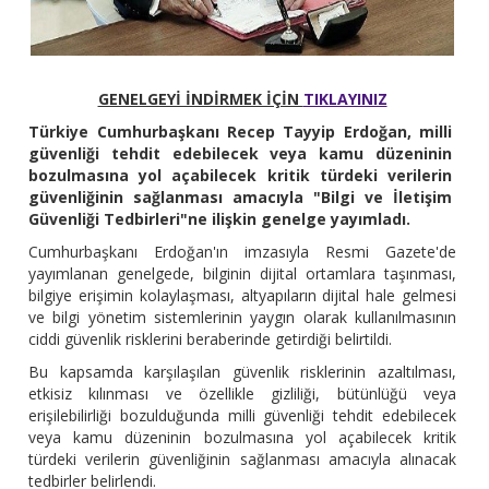
GENELGEYİ İNDİRMEK İÇİN
TIKLAYINIZ
Türkiye Cumhurbaşkanı Recep Tayyip Erdoğan, milli
güvenliği tehdit edebilecek veya kamu düzeninin
bozulmasına yol açabilecek kritik türdeki verilerin
güvenliğinin sağlanması amacıyla "Bilgi ve İletişim
Güvenliği Tedbirleri"ne ilişkin genelge yayımladı.
Cumhurbaşkanı Erdoğan'ın imzasıyla Resmi Gazete'de
yayımlanan genelgede, bilginin dijital ortamlara taşınması,
bilgiye erişimin kolaylaşması, altyapıların dijital hale gelmesi
ve bilgi yönetim sistemlerinin yaygın olarak kullanılmasının
ciddi güvenlik risklerini beraberinde getirdiği belirtildi.
Bu kapsamda karşılaşılan güvenlik risklerinin azaltılması,
etkisiz kılınması ve özellikle gizliliği, bütünlüğü veya
erişilebilirliği bozulduğunda milli güvenliği tehdit edebilecek
veya kamu düzeninin bozulmasına yol açabilecek kritik
türdeki verilerin güvenliğinin sağlanması amacıyla alınacak
tedbirler belirlendi.