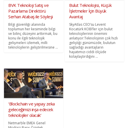
BVK Teknoloji Satış ve
Bulut Teknolojisi, Küçük
Pazarlama Direktörü
İşletmeler İçin Büyük
Serhan Atabaş ile Söyleşi
Avantaj
Bilgi güvenliği alanında
SkyAtlas CEO’su Levent
toplumun her kesiminde bilgi
Kocatürk KOBİ’ler için bulut
ve bilinç düzeyini arttırmak, bu
teknolojilerinin önemini
konu ile ilgili teknolojik
anlatıyor:Teknolojinin çok hızlı
gelişmeleri izlemek, milli
geliştiği günümüzde, bulutun
teknolojilerin geliştirilmesine ...
sağladığı avantajların
hayatımızı ciddi ölçüde
kolaylaştırdığını ...
‘Blockchain ve yapay zeka
geleceğimizi inşa edecek
teknolojiler olacak’
Netmarble EMEA Genel
Müdürü Barış Özistek,