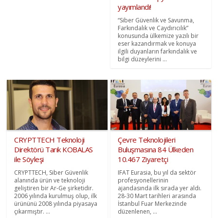
yayımlandı!
“Siber Güvenlik ve Savunma,
Farkındalık ve Caydırıcılık”
konusunda ülkemize yazılı bir
eser kazandırmak ve konuya
ilgili duyanların farkındalık ve
bilgi düzeylerini ...
CRYPTTECH Teknoloji
Çevre Teknolojileri
Direktörü Tarık KOBALAS
Buluşmasına 84 Ülkeden
ile Söyleşi
10.467 Ziyaretçi
CRYPTTECH, Siber Güvenlik
IFAT Eurasia, bu yıl da sektör
alanında ürün ve teknoloji
profesyonellerinin
geliştiren bir Ar-Ge şirketidir.
ajandasında ilk sırada yer aldı.
2006 yılında kurulmuş olup, ilk
28-30 Mart tarihleri arasında
ürününü 2008 yılında piyasaya
İstanbul Fuar Merkezinde
çıkarmıştır. ...
düzenlenen, ...