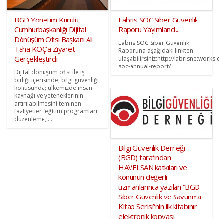
BGD Yönetim Kurulu,
Labris SOC Siber Güvenlik
Cumhurbaşkanlığı Dijital
Raporu Yayımlandı...
Dönüşüm Ofisi Başkanı Ali
Labris SOC Siber Güvenlik
Taha KOÇ’a Ziyaret
Raporuna aşağıdaki linkten
Gerçekleştirdi
ulaşabilirsiniz:http://labrisnetworks.
soc-annual-report/
Dijital dönüşüm ofisi ile iş
birliği içerisinde; bilgi güvenliği
konusunda; ülkemizde insan
kaynağı ve yeteneklerinin
artırılabilmesini teminen
faaliyetler (eğitim programları
düzenleme, ...
Bilgi Güvenlik Derneği
(BGD) tarafından
HAVELSAN katkıları ve
konunun değerli
uzmanlarınca yazılan “BGD
Siber Güvenlik ve Savunma
Kitap Serisi”nin ilk kitabının
elektronik kopyası