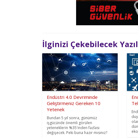
İlginizi Çekebilecek Yazı
Endüstri 4.0 Devriminde
En
Geliştirmeniz Gereken 10
Tek
Yetenek
End
duy
Bundan 5 yıl sonra, günümüz
ola
işgücünde önemli görülen
dün
yeteneklerin %35'inden fazlası
eko
değişecek. Peki buna hazır mısınız?