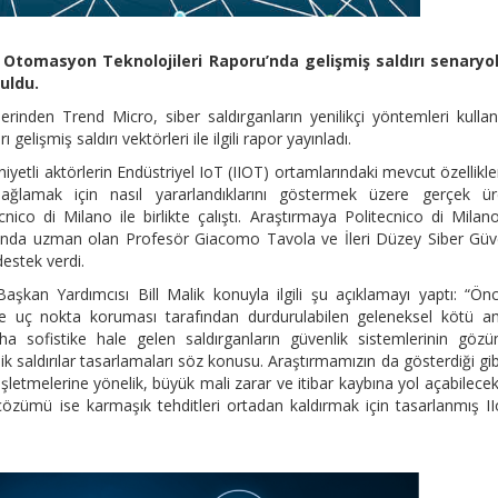
ı Otomasyon Teknolojileri Raporu’nda gelişmiş saldırı senaryol
uldu.
lerinden Trend Micro, siber saldırganların yenilikçi yöntemleri kulla
elişmiş saldırı vektörleri ile ilgili rapor yayınladı.
yetli aktörlerin Endüstriyel IoT (IIOT) ortamlarındaki mevcut özellikl
ağlamak için nasıl yararlandıklarını göstermek üzere gerçek ür
nico di Milano ile birlikte çalıştı. Araştırmaya Politecnico di Milan
nında uzman olan Profesör Giacomo Tavola ve İleri Düzey Siber Güv
estek verdi.
şkan Yardımcısı Bill Malik konuyla ilgili şu açıklamayı yaptı: “Önc
i ve uç nokta koruması tarafından durdurulabilen geleneksel kötü a
a sofistike hale gelen saldırganların güvenlik sistemlerinin göz
 saldırılar tasarlamaları söz konusu. Araştırmamızın da gösterdiği gib
işletmelerine yönelik, büyük mali zarar ve itibar kaybına yol açabilece
çözümü ise karmaşık tehditleri ortadan kaldırmak için tasarlanmış II