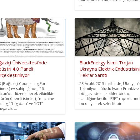
...
aziçi Üniversitesi’nde
BlackEnergy İsimli Trojan
üstri 4.0 Paneli
Ukrayna Elektrik Endüstrisini
çekleştiriliyor
Tekrar Sarstı
 (Boğaziçi Counseling For
23 Aralık 2015 tarihinde, Ukrayna'
iness) ev sahipliğinde, 26
1,4 milyon nüfuslu Ivano-Frankivsk
iran’da düzenlenecek etkinlikte
bölgesinde elektrikler birkaç
törün önemli isimleri, “machine
saatliğine kesildi. ESET raporların
rning,” “big data” ve “IOT”
bu olayın tek seferlik bir ...
uşacak. ...