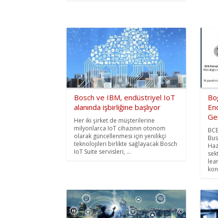
Bosch ve IBM, endüstriyel IoT
Boğ
alanında işbirliğine başlıyor
End
Ger
Her iki şirket de müşterilerine
milyonlarca IoT cihazının otonom
BCB
olarak güncellenmesi için yenilikçi
Bus
teknolojileri birlikte sağlayacak Bosch
Haz
IoT Suite servisleri, ...
sek
lea
kon