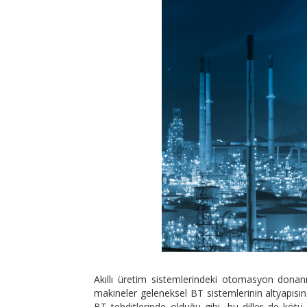
Akıllı üretim sistemlerindeki otomasyon donanı
makineler geleneksel BT sistemlerinin altyapısına
BT tehditlerinde olduğu gibi, bu diller de kötü