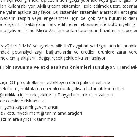
n kullanılabiliyor. Akıllı üretim sistemleri izole edilmek üzere tasarl
ine yakınlaştıkça zayıflıyor. Bu sistemler sistemler arasındaki entegr
liyetlerin tespiti veya engellenmesi için de çok fazla bütünlük den
 erişen bir saldırganın fark edilmeden ekosistemde kötü niyetli gir
amına geliyor. Trend Micro Araştırmacıları tarafından hazırlanan rapor b
üzleri (HMIs) ve uyarlanabilir IIoT aygıtları saldırganların kullanabil
ndeki potansiyel zayıf bağlantılardır ve üretilen ürünlere zarar ver
 için iş akışlarını değiştirecek şekilde kullanılabiliyor.
ılı bir savunma ve etki azaltma önlemleri sunuluyor. Trend Mi
 için OT protokollerini destekleyen derin paket inceleme
tmek için uç noktalarda düzenli olarak çalışan bütünlük kontrolleri.
ğımlılıkları içerecek şekilde IIoT aygıtlarında kod imzalama
de ötesinde risk analizi
çin geniş kapsamlı güven zinciri
/ kötü niyetli mantığı tanımlama araçları
zılımlara ayrıcalık tanınması