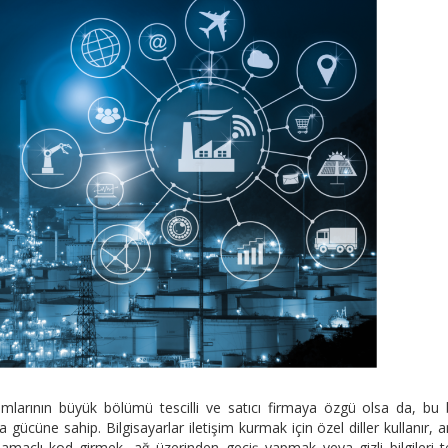
mlarının büyük bölümü tescilli ve satıcı firmaya özgü olsa da, bu 
 gücüne sahip. Bilgisayarlar iletişim kurmak için özel diller kullanır, 
 amaçlı kod girmek, ağ üzerinden geçiş yapmak veya gizli bilgileri t