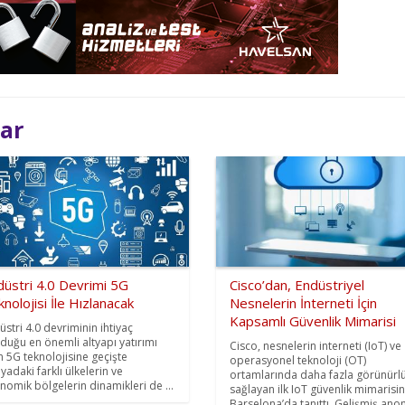
lar
düstri 4.0 Devrimi 5G
Cisco’dan, Endüstriyel
nolojisi İle Hızlanacak
Nesnelerin İnterneti İçin
Kapsamlı Güvenlik Mimarisi
üstri 4.0 devriminin ihtiyaç
duğu en önemli altyapı yatırımı
Cisco, nesnelerin interneti (IoT) ve
n 5G teknolojisine geçişte
operasyonel teknoloji (OT)
yadaki farklı ülkelerin ve
ortamlarında daha fazla görünürl
nomik bölgelerin dinamikleri de ...
sağlayan ilk IoT güvenlik mimarisin
Barselona’da tanıttı. Gelişmiş ano