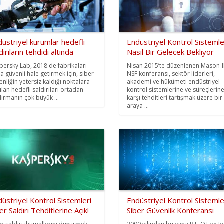
üstriyel kurumlar hedefli
Endüstriyel Kontrol Sistemle
dırıların tehdidi altında
Nasıl Bir Gelecek Bekliyor
persky Lab, 2018'de fabrikaları
Nisan 2015’te düzenlenen Mason-
a güvenli hale getirmek için, siber
NSF konferansı, sektör liderleri,
enliğin yetersiz kaldığı noktalara
akademi ve hükümeti endüstriyel
ılan hedefli saldırıları ortadan
kontrol sistemlerine ve süreçlerin
dırmanın çok büyük ...
karşı tehditleri tartışmak üzere bir
araya ...
üstriyel Kontrol Sistemleri
Endüstriyel Kontrol Sistemle
er Saldırı Tehditlerine Açık!
Siber Güvenlik Konferansı