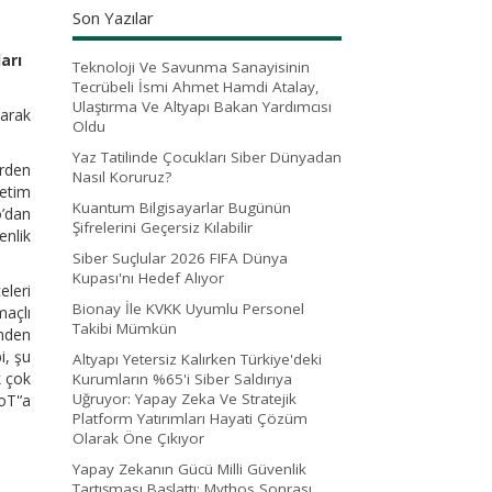
Son Yazılar
arı
Teknoloji Ve Savunma Sanayisinin
Tecrübeli İsmi Ahmet Hamdi Atalay,
Ulaştırma Ve Altyapı Bakan Yardımcısı
narak
Oldu
Yaz Tatilinde Çocukları Siber Dünyadan
erden
Nasıl Koruruz?
etim
Kuantum Bilgisayarlar Bugünün
o’dan
Şifrelerini Geçersiz Kılabilir
enlik
Siber Suçlular 2026 FIFA Dünya
Kupası'nı Hedef Alıyor
eleri
Bionay İle KVKK Uyumlu Personel
maçlı
Takibi Mümkün
ünden
i, şu
Altyapı Yetersiz Kalırken Türkiye'deki
k çok
Kurumların %65'i Siber Saldırıya
Uğruyor: Yapay Zeka Ve Stratejik
oT'’a
Platform Yatırımları Hayati Çözüm
Olarak Öne Çıkıyor
Yapay Zekanın Gücü Milli Güvenlik
Tartışması Başlattı: Mythos Sonrası