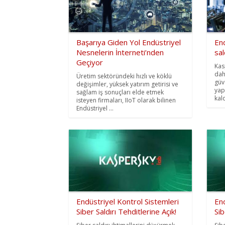
Başarıya Giden Yol Endüstriyel
End
Nesnelerin İnterneti’nden
sal
Geçiyor
Kas
dah
Üretim sektöründeki hızlı ve köklü
güv
değişimler, yüksek yatırım getirisi ve
yap
sağlam iş sonuçları elde etmek
kal
isteyen firmaları, IIoT olarak bilinen
Endüstriyel ...
Endüstriyel Kontrol Sistemleri
End
Siber Saldırı Tehditlerine Açık!
Sib