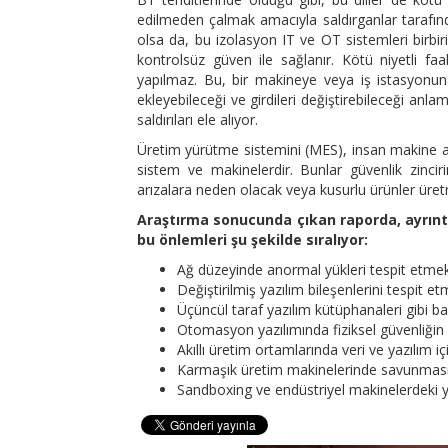
edilmeden çalmak amacıyla saldırganlar tarafında
olsa da, bu izolasyon IT ve OT sistemleri birbir
kontrolsüz güven ile sağlanır. Kötü niyetli faa
yapılmaz. Bu, bir makineye veya iş istasyonuna
ekleyebileceği ve girdileri değiştirebileceği anl
saldırıları ele alıyor.
Üretim yürütme sistemini (MES), insan makine aray
sistem ve makinelerdir. Bunlar güvenlik zinciri
arızalara neden olacak veya kusurlu ürünler üretmek
Araştırma sonucunda çıkan raporda, ayrınt
bu önlemleri şu şekilde sıralıyor:
Ağ düzeyinde anormal yükleri tespit etmek
Değiştirilmiş yazılım bileşenlerini tespit e
Üçüncül taraf yazılım kütüphanaleri gibi ba
Otomasyon yazılımında fiziksel güvenliğin 
Akıllı üretim ortamlarında veri ve yazılım i
Karmaşık üretim makinelerinde savunmasız 
Sandboxing ve endüstriyel makinelerdeki ya