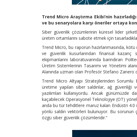
Trend Micro Araştırma Ekibi’nin hazırladığ
ve bu senaryolara karşı öneriler ortaya kon
Siber güvenlik çözümlerinin küresel lider şirket
üretim ortamlarını sabote etmek için tasarladıkları g
Trend Micro, bu raporun hazırlanmasında, kötü ni
ve güvenlik kusurlarından finansal kazanç s
ekipmanlarını laboratuvarında barındıran Politec
Üretim Sistemlerinin Tasarımı ve Yönetimi ala
Alanında uzman olan Profesör Stefano Zanero d
Trend Micro Altyapı Stratejilerinden Sorumlu Ba
üretime yapılan siber saldırılar, ağ güvenliğ
yazılımları kullanıyordu. Ancak günümüzde dah
kaçabilecek Operasyonel Teknolojiye (OT) yönelik
anda bu tür tehditlere maruz kalan Endüstri 4.0 
yönlü saldırı vektörleri bulunuyor. Bu sorunun 
özgü siber güvenlik çözümleridir.”