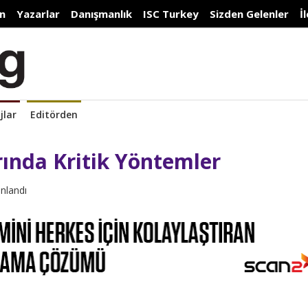
n
Yazarlar
Danışmanlık
ISC Turkey
Sizden Gelenler
İ
jlar
Editörden
arında Kritik Yöntemler
ınlandı