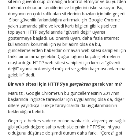
sitenin güvenli olup olmadığını kontrol etmiyor ve bu yüzden
farkında olmadan kendilerini ve bilgilerini riske sokuyor. Bu,
dünyanın en çok trafik alan sitelerinin bazıları için bile geçerli.
Siber güvenlik farkındalığını artırmak için Google Chrome
yakın zamanda şifre ve kredi kartı bilgileri gibi kişisel veri
toplayan HTTP sayfalarında “güvenli değil” uyarısı
göstermeye başladı. Bu önemli uyarı, daha fazla internet
kullanıcısını korumak için iyi bir adım olsa da bu,
güncellemelerden haberdar olmayan web sitesi sahipleri için
farklı bir anlama gelebilir. Çoğunluğunu küçük işletmelerin
oluşturduğu HTTP web sitesi sahipleri için kırmızı “güvenli
değil” uyarısı potansiyel müşteri ve gelirin kaçması anlamına
gelebilir” dedi.
Bir web sitesi için HTTPS’ye
gerçekten
gerek var mı?
Maruzzi, Google Chrome’un bu güncellemesinin 2017’nin
başlarında İngilizce tarayıcılar için uygulanmış olsa da, diğer
dillere yayıldıkça Türkçe tarayıcılarda da uygulanmasının
beklendiğini belirtti.
Geçmişte herkes sadece online bankacılık, alışveriş ve sağlık
gibi yüksek değere sahip web sitelerinin HTTPS’ye ihtiyacı
olduğunu düşünse de şimdi durum daha farklı. “Çerez” gibi