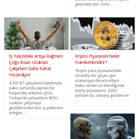
gelecekte tüm Türki ...
İş Yükündeki Artışa Rağmen
Kripto Piyasasını Neler
Çoğu İnsan Uzaktan
Hareketlendirir?
Çalışırken Daha Rahat
“Kripto para piyasasındaki
Hissediyor
volatilite her geçen gün
azalamaya devam ediyor.
4.303 BT çalışanının katılımıyla
Kaiko verileri incelendiğinde
yakın zamanda yapılan bir
kripto piyasasının, 2020
Kaspersky anketine göre,
yılından bu zamana görülen en
Türkiye’de çalışanların %55’i
...
uzaktan çalışmaya
geçtiklerinden beri iş yüklerinin
arttığını ...