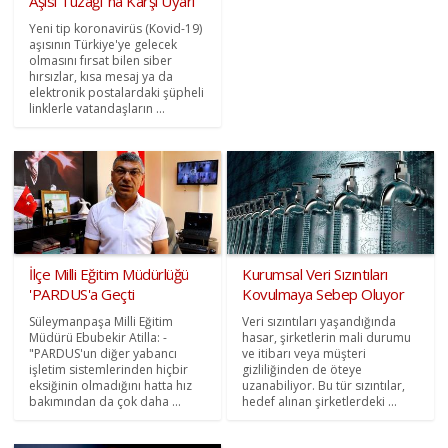
Aşısı Tuzağı"na Karşı Uyarı
Yeni tip koronavirüs (Kovid-19)
aşısının Türkiye'ye gelecek
olmasını fırsat bilen siber
hırsızlar, kısa mesaj ya da
elektronik postalardaki şüpheli
linklerle vatandaşların ...
İlçe Milli Eğitim Müdürlüğü
Kurumsal Veri Sızıntıları
'PARDUS'a Geçti
Kovulmaya Sebep Oluyor
Süleymanpaşa Milli Eğitim
Veri sızıntıları yaşandığında
Müdürü Ebubekir Atilla: -
hasar, şirketlerin mali durumu
"PARDUS'un diğer yabancı
ve itibarı veya müşteri
işletim sistemlerinden hiçbir
gizliliğinden de öteye
eksiğinin olmadığını hatta hız
uzanabiliyor. Bu tür sızıntılar,
bakımından da çok daha ...
hedef alınan şirketlerdeki ...