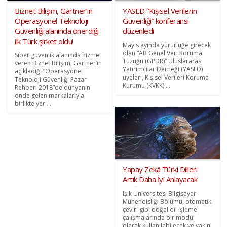
Biznet Bilişim, Gartner’ın
YASED “Kişisel Verilerin
Operasyonel Teknoloji
Güvenliği” konferansı
Güvenliği alanında önerdiği
düzenledi
ilk Türk şirket oldu!
Mayıs ayında yürürlüğe girecek
olan “AB Genel Veri Koruma
Siber güvenlik alanında hizmet
Tüzüğü (GPDR)” Uluslararası
veren Biznet Bilişim, Gartner’ın
Yatırımcılar Derneği (YASED)
açıkladığı “Operasyonel
üyeleri, Kişisel Verileri Koruma
Teknoloji Güvenliği Pazar
Kurumu (KVKK) ...
Rehberi 2018”de dünyanın
önde gelen markalarıyla
birlikte yer ...
Yapay Zekâ Türki Dilleri
Artık Daha İyi Anlayacak
Işık Üniversitesi Bilgisayar
Mühendisliği Bölümü, otomatik
çeviri gibi doğal dil işleme
çalışmalarında bir modül
olarak kullanılabilecek ve yakın