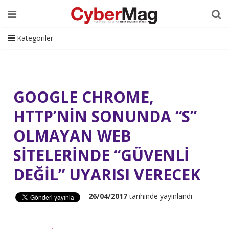
Ana Sayfa
Hakkımızda
Dergi
Editörden
Yazarlar
Danışmanlık
ISC Turkey
Sizden Gelenler
İletişim
Kategoriler
CyberMag Logo
GOOGLE CHROME,
HTTP’NİN SONUNDA “S”
OLMAYAN WEB
SİTELERİNDE “GÜVENLİ
DEĞİL” UYARISI VERECEK
26/04/2017
tarihinde yayınlandı