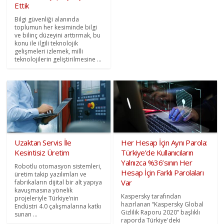
Ettik
Bilgi güvenliği alanında
toplumun her kesiminde bilgi
ve bilinç düzeyini arttırmak, bu
konu ile ilgili teknolojik
gelişmeleri izlemek, milli
teknolojilerin geliştirilmesine ...
Uzaktan Servis İle
Her Hesap İçin Aynı Parola:
Kesintisiz Üretim
Türkiye’de Kullanıcıların
Yalnızca %36’sının Her
Robotlu otomasyon sistemleri,
Hesap İçin Farklı Parolaları
üretim takip yazılımları ve
Var
fabrikaların dijital bir alt yapıya
kavuşmasına yönelik
Kaspersky tarafından
projeleriyle Türkiye’nin
hazırlanan “Kaspersky Global
Endüstri 4.0 çalışmalarına katkı
Gizlilik Raporu 2020” başlıklı
sunan ...
raporda Türkiye'deki