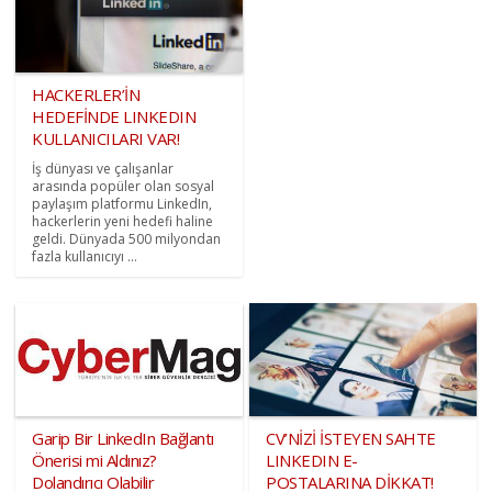
HACKERLER’İN
HEDEFİNDE LINKEDIN
KULLANICILARI VAR!
İş dünyası ve çalışanlar
arasında popüler olan sosyal
paylaşım platformu LinkedIn,
hackerlerin yeni hedefi haline
geldi. Dünyada 500 milyondan
fazla kullanıcıyı ...
Garip Bir LinkedIn Bağlantı
CV’NİZİ İSTEYEN SAHTE
Önerisi mi Aldınız?
LINKEDIN E-
Dolandırıcı Olabilir
POSTALARINA DİKKAT!