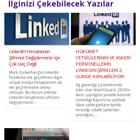
İlginizi Çekebilecek Yazılar
LinkedIn Hesabınızın
HÜKÜMET
Şifrenizi Değiştirmeniz İçin
YETKİLİLERİNİN VE ASKERİ
Çok Geç Değil
PERSONELLERİN
LINKEDIN ŞİFRELERİ 2
Mark Zuckerberg’in LinkedIn
GÜNDE KIRILABİLİYOR!
hesabının ele geçirilmesi diğer
sosyal medya hesaplarının da
Ağ güvenliği çözümlerinde
ele geçirilmesine sebep
lider olan WatchGuard, 2018’in
olmuştu. Bu durum aslında
ikinci çeyreğine yönelik İnternet
LinkedIn hesabınızın şifresini
Güvenliği Raporu’nu açıkladı.
değiştirmenin ...
Siber saldırganların kimlik
hırsızlığı odaklı saldırıları
artırdığını, ...