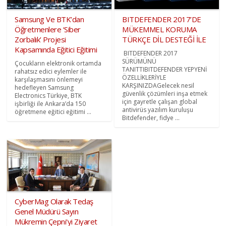
Samsung Ve BTK’dan
BITDEFENDER 2017’DE
Öğretmenlere ‘Siber
MÜKEMMEL KORUMA
Zorbalık’ Projesi
TÜRKÇE DİL DESTEĞİ İLE
Kapsamında Eğitici Eğitimi
BITDEFENDER 2017
SÜRÜMÜNÜ
Çocukların elektronik ortamda
TANITTIBITDEFENDER YEPYENİ
rahatsız edici eylemler ile
ÖZELLİKLERİYLE
karşılaşmasını önlemeyi
KARŞINIZDAGelecek nesil
hedefleyen Samsung
güvenlik çözümleri inşa etmek
Electronics Türkiye, BTK
için gayretle çalışan global
işbirliği ile Ankara’da 150
antivirüs yazılım kuruluşu
öğretmene eğitici eğitimi ...
Bitdefender, fidye ...
CyberMag Olarak Tedaş
Genel Müdürü Sayın
Mükremin Çepni'yi Ziyaret