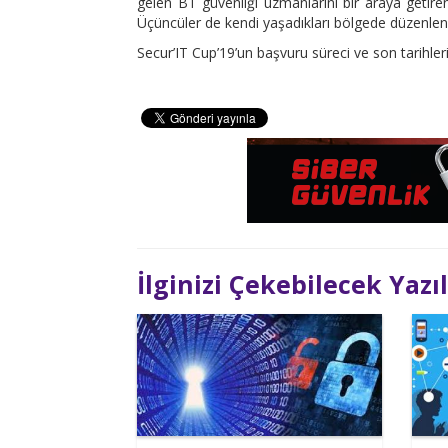
gelen BT güvenliği uzmanlarını bir araya getire
Üçüncüler de kendi yaşadıkları bölgede düzenlene
Secur’IT Cup’19’un başvuru süreci ve son tarihleri ile
İlginizi Çekebilecek Yazı