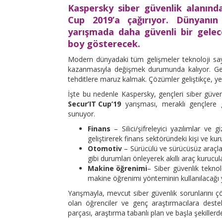
Kaspersky siber güvenlik alanınd
Cup 2019’a çağırıyor. Dünyanın 
yarışmada daha güvenli bir gelece
boy gösterecek.
Modern dünyadaki tüm gelişmeler teknoloji saye
kazanmasıyla değişmek durumunda kalıyor. Geliş
tehditlere maruz kalmak. Çözümler geliştikçe, yen
İşte bu nedenle Kaspersky, gençleri siber güvenl
Secur’IT Cup’19
yarışması, meraklı gençlere 
sunuyor.
Finans
– Silici/şifreleyici yazılımlar ve 
geliştirerek finans sektöründeki kişi ve ku
Otomotiv
– Sürücülü ve sürücüsüz araçlar i
gibi durumları önleyerek akıllı araç kurucula
Makine öğrenimi
– Siber güvenlik teknolo
makine öğrenimi yönteminin kullanılacağı y
Yarışmayla, mevcut siber güvenlik sorunlarını ç
olan öğrenciler ve genç araştırmacılara deste
parçası, araştırma tabanlı plan ve başla şekillerde i