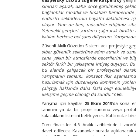
Kaspersky CEO’su Eugene Kaspersky
yarışm
sınırları aşarak, daha önce görülmemiş şekilde
bağlantılar rahatlık ve fırsatları beraberinde
endüstri sektörlerinin hayatta kalabilmesi i
oluyor. Yine de ben, mücadele ettiğimiz sibe
Yetenekli gençleri yardıma çağırarak birlikte
katılan herkese bol şans diliyorum. Yarışmada h
Güvenli Akıllı Gözetim Sistemi adlı projesiyle geç
siber güvenlik sektörüne adım atmak ve uzman
cana yakın bir atmosferde becerilerini ve bilgi
sektör farklı bir yaklaşıma ihtiyaç duyuyor. Bu
bu alanda çalışacak bir profesyonel olara
Yarışmanın tamamı, konsept fikir aşamasında
hazırlamak için düzenleyici komitenin yönlen
çalıştığı hakkında daha fazla bilgi edinebili
iletişime geçme olanağı da sundu.”
dedi.
Yarışma için kayıtlar
25 Ekim 2019
’da sona ere
tanımını ya da bir proje sunumu veya prototip
kalacakların listesini belirleyecek. Katılımcılar bi
Tüm finalistler 4-5 Aralık tarihlerinde Lizbo
davet edilecek. Kazananlar burada açıklanacak v