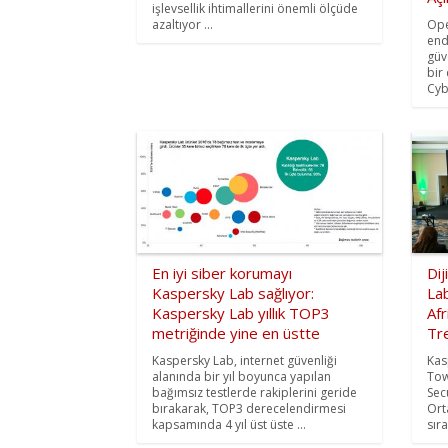
işlevsellik ihtimallerini önemli ölçüde
azaltıyor ...
Ope
end
güve
bir
Cybe
En iyi siber korumayı
Dij
Kaspersky Lab sağlıyor:
La
Kaspersky Lab yıllık TOP3
Afr
metriğinde yine en üstte
Tre
Kaspersky Lab, internet güvenliği
Kas
alanında bir yıl boyunca yapılan
Tow
bağımsız testlerde rakiplerini geride
Sec
bırakarak, TOP3 derecelendirmesi
Ort
kapsamında 4 yıl üst üste ...
sır