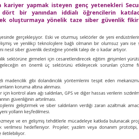
a kariyer yapmak isteyen genç yetenekleri Secur
dört bir yanından iddialı öğrencilerin katılac
k oluşturmaya yönelik taze siber güvenlik fikirl
sinde gerçekleşiyor. Eski ve oturmuş sektörler de yeni endüstrileri
miş ve yenilikçi teknolojilere bağlı olmanın bir olumsuz yanı ise 
i nesil siber güvenlik desteğine yönelik talep de o kadar artıyor.
ik sektörüne girmeleri için cesaretlendirecek eğitim girişimleri yürüt
geleceğin en önemli üç sektörünü etkileyecek sorunları çözme fır
gizli madencilik gibi dolandırıcılık yöntemlerini tespit eden mekanizm
rumların koruma altına alınması.
çin kontrol alanı ağı saldırıları, GPS ve diğer hassas verilerin sızdırıl
rının güvenliğinin artırılması.
jilerini geliştirmek ve siber saldırıların verdiği zararı azaltmak amac
eni yolların keşfedilmesi.
özmeye ve en gelişmiş tehditlerle mücadeleye katkıda bulunacak proj
k verilmesi hedefleniyor. Projeler; yazılım veya donanım prototipi
letilebiliyor.