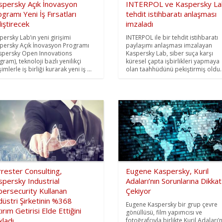
spersky Açık İnovasyon
INTERPOL ve Kaspersky La
gramı Yeni İş Fırsatları
tehdit istihbaratı anlaşması
iştirecek
imzaladı
persky Lab’ın yeni girişimi
INTERPOL ile bir tehdit istihbaratı
persky Açık İnovasyon Programı
paylaşımı anlaşması imzalayan
spersky Open Innovations
Kaspersky Lab, siber suça karşı
gram), teknoloji bazlı yenilikçi
küresel çapta işbirlikleri yapmaya
şimlerle iş birliği kurarak yeni iş ...
olan taahhüdünü pekiştirmiş oldu. .
rester Consulting,
Eugene Kaspersky, Kuril
spersky Industrial
Adaları’nın Sorunlarına Dikkat
bersecurity Kullanan
Çekiyor
üstri Şirketinin %368
Eugene Kaspersky bir grup çevre
ırım Getirisi Elde Ettiğini
gönüllüsü, film yapımcısı ve
kladı
fotoğrafçıyla birlikte Kuril Adaları’