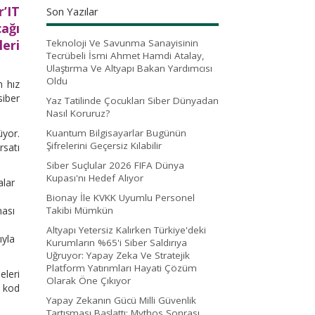
’IT
Son Yazılar
ağı
eri
Teknoloji Ve Savunma Sanayisinin
Tecrübeli İsmi Ahmet Hamdi Atalay,
Ulaştırma Ve Altyapı Bakan Yardımcısı
Oldu
n hız
siber
Yaz Tatilinde Çocukları Siber Dünyadan
Nasıl Koruruz?
üyor.
Kuantum Bilgisayarlar Bugünün
Şifrelerini Geçersiz Kılabilir
satı
Siber Suçlular 2026 FIFA Dünya
Kupası'nı Hedef Alıyor
alar
Bionay İle KVKK Uyumlu Personel
ması
Takibi Mümkün
Altyapı Yetersiz Kalırken Türkiye'deki
ıyla
Kurumların %65'i Siber Saldırıya
Uğruyor: Yapay Zeka Ve Stratejik
Platform Yatırımları Hayati Çözüm
eleri
Olarak Öne Çıkıyor
, kod
Yapay Zekanın Gücü Milli Güvenlik
Tartışması Başlattı: Mythos Sonrası