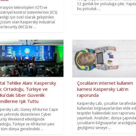
12 günlük bir yolculuğa çıktı. Yapıl
rasyon teknolojileri (OT) ve
bu yolculuk ...
üstriyel kontrol sistemlerinin (ICS)
nliği için özel olarak geliştirilen
 çözüm olan Kaspersky Industrial
rSecurity (KICS) ile ...
ital Tehlike Alanı: Kaspersky
Çocukların internet kullanım
b; Ortadoğu, Türkiye ve
karnesi Kaspersky Lab’ın
ika’daki Siber Güvenlik
raporunda
ndlerine Işık Tuttu
Kaspersky Lab, çocuklar tarafında
kullanılan bilgisayarlardan elde ed
persky Lab; Güney Afrika’nın Cape
tespitler hakkındaki son raporunu
n şehrinde düzenlenen Cyber
yayınladı. Analizler, dünya çapında
urity Weekend etkinliğinde
çocukların bilgisayarlar aracılığıyla
adoğu, Türkiye ve Afrika’nın yanı
geçtiğimiz seneye ...
a tüm dünya genelindeki ...