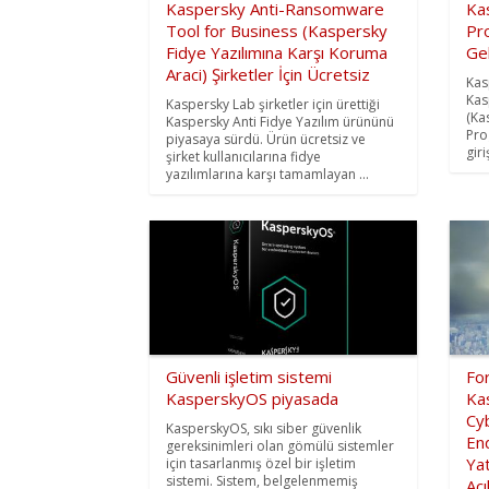
Kaspersky Anti-Ransomware
Ka
Tool for Business (Kaspersky
Pro
Fidye Yazılımına Karşı Koruma
Gel
Araci) Şirketler İçin Ücretsiz
Kas
Kas
Kaspersky Lab şirketler için ürettiği
(Ka
Kaspersky Anti Fidye Yazılım ürününü
Pro
piyasaya sürdü. Ürün ücretsiz ve
giri
şirket kullanıcılarına fidye
yazılımlarına karşı tamamlayan ...
Güvenli işletim sistemi
For
KasperskyOS piyasada
Ka
Cy
KasperskyOS, sıkı siber güvenlik
End
gereksinimleri olan gömülü sistemler
Yat
için tasarlanmış özel bir işletim
sistemi. Sistem, belgelenmemiş
Açı