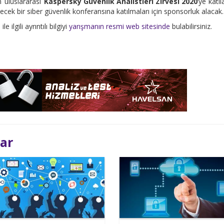
n uluslararası
Kaspersky Güvenlik Analistleri Zirvesi 2020
’ye katıl
cek bir siber güvenlik konferansına katılmaları için sponsorluk alacak.
 ilgili ayrıntılı bilgiyi
yarışmanın resmi web sitesinde
bulabilirsiniz.
lar