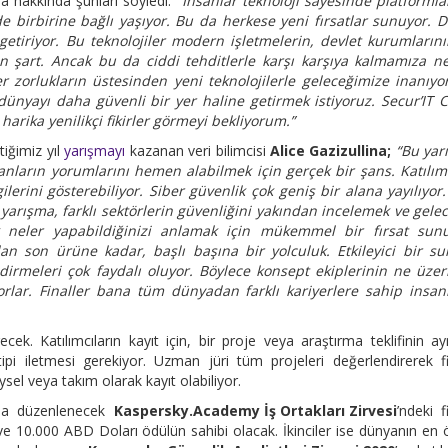
a hakkında şunları söyledi:
“İnsanlar teknoloji sayesinde platformla
 birbirine bağlı yaşıyor. Bu da herkese yeni fırsatlar sunuyor. Di
 getiriyor. Bu teknolojiler modern işletmelerin, devlet kurumların
çin şart. Ancak bu da ciddi tehditlerle karşı karşıya kalmamıza 
r zorlukların üstesinden yeni teknolojilerle geleceğimize inanıy
 dünyayı daha güvenli bir yer haline getirmek istiyoruz. Secur’IT 
arika yenilikçi fikirler görmeyi bekliyorum.”
tiğimiz yıl
yarışmayı
kazanan veri bilimcisi
Alice Gazizullina;
“Bu yar
ların yorumlarını hemen alabilmek için gerçek bir şans. Katılımc
lerini gösterebiliyor. Siber güvenlik çok geniş bir alana yayılıyor
 yarışma, farklı sektörlerin güvenliğini yakından incelemek ve gele
k neler yapabildiğinizi anlamak için mükemmel bir fırsat sunu
n son ürüne kadar, başlı başına bir yolculuk. Etkileyici bir s
dirmeleri çok faydalı oluyor. Böylece konsept ekiplerinin ne üze
yorlar. Finaller bana tüm dünyadan farklı kariyerlere sahip insan
cek. Katılımcıların kayıt için, bir proje veya araştırma teklifinin ayrı
i iletmesi gerekiyor. Uzman jüri tüm projeleri değerlendirerek f
reysel veya takım olarak kayıt olabiliyor.
n’da düzenlenecek
Kaspersky.Academy İş Ortakları Zirvesi
’ndeki f
e 10.000 ABD Doları ödülün sahibi olacak. İkinciler ise dünyanın en