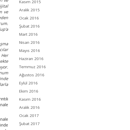
rı ve
Kasım 2015
jital
Aralık 2015
ın ve
neden
Ocak 2016
orum.
Şubat 2016
Cup’a
Mart 2016
Nisan 2016
ışma
ılar
Mayıs 2016
. Her
Haziran 2016
cekte
yor.
Temmuz 2016
unum
Ağustos 2016
rinde
Eylül 2016
larla
Ekim 2016
ntılı
Kasım 2016
inale
Aralık 2016
Ocak 2017
inale
Şubat 2017
 önde