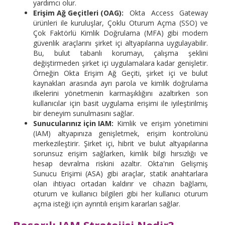
yardımcı olur.
Erişim Ağ Geçitleri (OAG):
Okta Access Gateway
ürünleri ile kuruluşlar, Çoklu Oturum Açma (SSO) ve
Çok Faktörlü Kimlik Doğrulama (MFA) gibi modern
güvenlik araçlarını şirket içi altyapılarına uygulayabilir.
Bu, bulut tabanlı korumayı, çalışma şeklini
değiştirmeden şirket içi uygulamalara kadar genişletir.
Örneğin Okta Erişim Ağ Geçiti, şirket içi ve bulut
kaynakları arasında ayrı parola ve kimlik doğrulama
ilkelerini yönetmenin karmaşıklığını azaltırken son
kullanıcılar için basit uygulama erişimi ile iyileştirilmiş
bir deneyim sunulmasını sağlar.
Sunucularınız için IAM:
Kimlik ve erişim yönetimini
(IAM) altyapınıza genişletmek, erişim kontrolünü
merkezileştirir. Şirket içi, hibrit ve bulut altyapılarına
sorunsuz erişim sağlarken, kimlik bilgi hırsızlığı ve
hesap devralma riskini azaltır. Okta'nın Gelişmiş
Sunucu Erişimi (ASA) gibi araçlar, statik anahtarlara
olan ihtiyacı ortadan kaldırır ve cihazın bağlamı,
oturum ve kullanıcı bilgileri gibi her kullanıcı oturum
açma isteği için ayrıntılı erişim kararları sağlar.