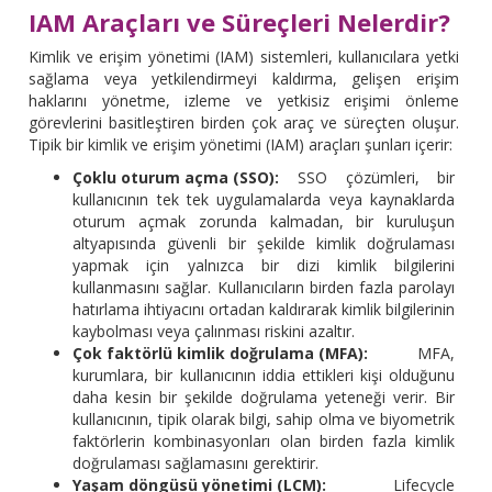
IAM Araçları ve Süreçleri Nelerdir?
Kimlik ve erişim yönetimi (IAM) sistemleri, kullanıcılara yetki
sağlama veya yetkilendirmeyi kaldırma, gelişen erişim
haklarını yönetme, izleme ve yetkisiz erişimi önleme
görevlerini basitleştiren birden çok araç ve süreçten oluşur.
Tipik bir kimlik ve erişim yönetimi (IAM) araçları şunları içerir:
Çoklu oturum açma (SSO):
SSO çözümleri, bir
kullanıcının tek tek uygulamalarda veya kaynaklarda
oturum açmak zorunda kalmadan, bir kuruluşun
altyapısında güvenli bir şekilde kimlik doğrulaması
yapmak için yalnızca bir dizi kimlik bilgilerini
kullanmasını sağlar. Kullanıcıların birden fazla parolayı
hatırlama ihtiyacını ortadan kaldırarak kimlik bilgilerinin
kaybolması veya çalınması riskini azaltır.
Çok faktörlü kimlik doğrulama (MFA):
MFA,
kurumlara, bir kullanıcının iddia ettikleri kişi olduğunu
daha kesin bir şekilde doğrulama yeteneği verir. Bir
kullanıcının, tipik olarak bilgi, sahip olma ve biyometrik
faktörlerin kombinasyonları olan birden fazla kimlik
doğrulaması sağlamasını gerektirir.
Yaşam döngüsü yönetimi (LCM):
Lifecycle