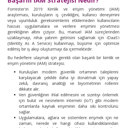
Başarılı IAM Stratejisi Nedir?
Forrester'ın 2019 Kimlik ve erişim yönetimi (IAM)
araştırması, kuruluşların iş çevikliğini, kullanıcı deneyimini
veya uyumluluk gereksinimlerini etkilemeden kullanıcıların
hassas uygulamalara ve verilere erişimini yönetmesi
gerektiğinin altını çiziyor. Bu, manuel IAM süreçlerinden
uzaklaşmayı, nihai yatırım getirisini sağlamak için IDaaS'ı
(Identity As A Service) kullanmayı, büyüme için optimize
edilmiş bir iş akışı oluşturmayı da içermektedir.
Bu hedeflere ulaşmak için gerekli olan başarılı bir kimlik ve
erişim yönetimi (IAM) stratejisi;
Kuruluşları modern güvenlik ortamının taleplerini
karşılayacak şekilde daha iyi donatmak için yapay
zekâ, davranış analitiği ve biyometrinin rollerini
dikkate alır.
Veri güvenliğinin ihlal edilmesini ve sızıntıyı önlemek
için bulut ve nesnelerin interneti (IoT) gibi modern
ortamlarda kaynak erişiminin daha sıkı kontrolünü
sağlar.
Uygulamalara, ağlara ve sistemlere erişmek için ne
zaman, nerede ve hangi cihazı kullandıklarından