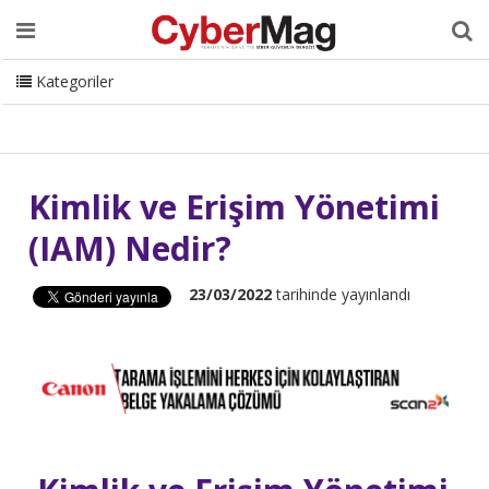
Ana Sayfa
Hakkımızda
Dergi
Editörden
Yazarlar
Danışmanlık
ISC Turkey
Sizden Gelenler
İletişim
Kategoriler
CyberMag Logo
Kimlik ve Erişim Yönetimi
(IAM) Nedir?
23/03/2022
tarihinde yayınlandı