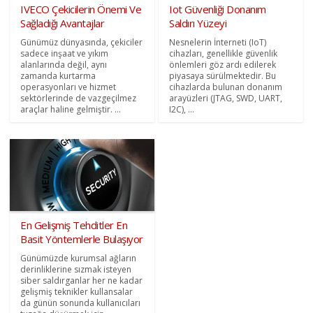
IVECO Çekicilerin Önemi Ve
Iot Güvenliği Donanım
Sağladığı Avantajlar
Saldırı Yüzeyi
Günümüz dünyasında, çekiciler
Nesnelerin İnterneti (IoT)
sadece inşaat ve yıkım
cihazları, genellikle güvenlik
alanlarında değil, aynı
önlemleri göz ardı edilerek
zamanda kurtarma
piyasaya sürülmektedir. Bu
operasyonları ve hizmet
cihazlarda bulunan donanım
sektörlerinde de vazgeçilmez
arayüzleri (JTAG, SWD, UART,
araçlar haline gelmiştir. ...
I2C), ...
En Gelişmiş Tehditler En
Basit Yöntemlerle Bulaşıyor
Günümüzde kurumsal ağların
derinliklerine sızmak isteyen
siber saldırganlar her ne kadar
gelişmiş teknikler kullansalar
da günün sonunda kullanıcıları