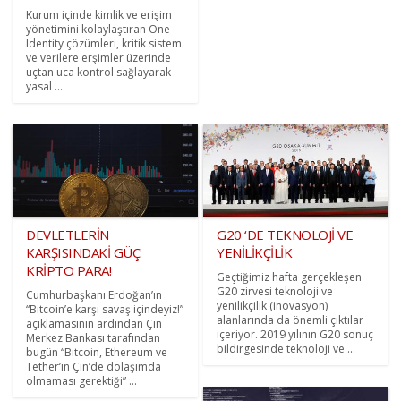
Kurum içinde kimlik ve erişim
yönetimini kolaylaştıran One
Identity çözümleri, kritik sistem
ve verilere erşimler üzerinde
uçtan uca kontrol sağlayarak
yasal ...
DEVLETLERİN
G20 ‘DE TEKNOLOJİ VE
KARŞISINDAKİ GÜÇ:
YENİLİKÇİLİK
KRİPTO PARA!
Geçtiğimiz hafta gerçekleşen
G20 zirvesi teknoloji ve
Cumhurbaşkanı Erdoğan’ın
yenilikçilik (inovasyon)
“Bitcoin’e karşı savaş içindeyiz!”
alanlarında da önemli çıktılar
açıklamasının ardından Çin
içeriyor. 2019 yılının G20 sonuç
Merkez Bankası tarafından
bildirgesinde teknoloji ve ...
bugün “Bitcoin, Ethereum ve
Tether’in Çin’de dolaşımda
olmaması gerektiği” ...