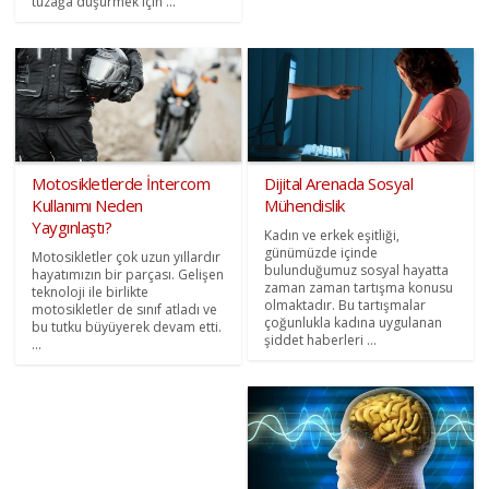
tuzağa düşürmek için ...
Motosikletlerde İntercom
Dijital Arenada Sosyal
Kullanımı Neden
Mühendislik
Yaygınlaştı?
Kadın ve erkek eşitliği,
günümüzde içinde
Motosikletler çok uzun yıllardır
bulunduğumuz sosyal hayatta
hayatımızın bir parçası. Gelişen
zaman zaman tartışma konusu
teknoloji ile birlikte
olmaktadır. Bu tartışmalar
motosikletler de sınıf atladı ve
çoğunlukla kadına uygulanan
bu tutku büyüyerek devam etti.
şiddet haberleri ...
...