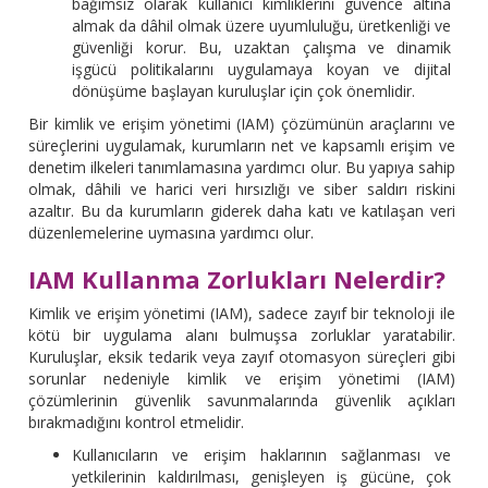
bağımsız olarak kullanıcı kimliklerini güvence altına
almak da dâhil olmak üzere uyumluluğu, üretkenliği ve
güvenliği korur. Bu, uzaktan çalışma ve dinamik
işgücü politikalarını uygulamaya koyan ve dijital
dönüşüme başlayan kuruluşlar için çok önemlidir.
Bir kimlik ve erişim yönetimi (IAM) çözümünün araçlarını ve
süreçlerini uygulamak, kurumların net ve kapsamlı erişim ve
denetim ilkeleri tanımlamasına yardımcı olur. Bu yapıya sahip
olmak, dâhili ve harici veri hırsızlığı ve siber saldırı riskini
azaltır. Bu da kurumların giderek daha katı ve katılaşan veri
düzenlemelerine uymasına yardımcı olur.
IAM Kullanma Zorlukları Nelerdir?
Kimlik ve erişim yönetimi (IAM), sadece zayıf bir teknoloji ile
kötü bir uygulama alanı bulmuşsa zorluklar yaratabilir.
Kuruluşlar, eksik tedarik veya zayıf otomasyon süreçleri gibi
sorunlar nedeniyle kimlik ve erişim yönetimi (IAM)
çözümlerinin güvenlik savunmalarında güvenlik açıkları
bırakmadığını kontrol etmelidir.
Kullanıcıların ve erişim haklarının sağlanması ve
yetkilerinin kaldırılması, genişleyen iş gücüne, çok