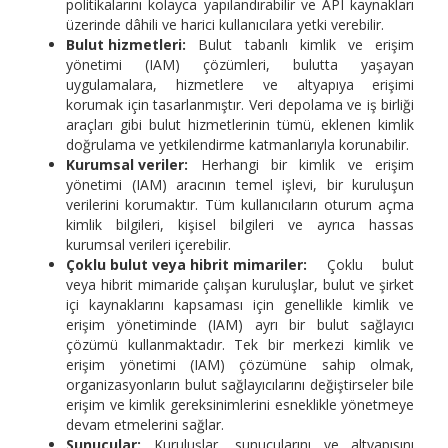
politikalarını kolayca yapılandırabilir ve API kaynakları
üzerinde dâhili ve harici kullanıcılara yetki verebilir.
Bulut hizmetleri:
Bulut tabanlı kimlik ve erişim
yönetimi (IAM) çözümleri, bulutta yaşayan
uygulamalara, hizmetlere ve altyapıya erişimi
korumak için tasarlanmıştır. Veri depolama ve iş birliği
araçları gibi bulut hizmetlerinin tümü, eklenen kimlik
doğrulama ve yetkilendirme katmanlarıyla korunabilir.
Kurumsal veriler:
Herhangi bir kimlik ve erişim
yönetimi (IAM) aracının temel işlevi, bir kuruluşun
verilerini korumaktır. Tüm kullanıcıların oturum açma
kimlik bilgileri, kişisel bilgileri ve ayrıca hassas
kurumsal verileri içerebilir.
Çoklu bulut veya hibrit mimariler:
Çoklu bulut
veya hibrit mimaride çalışan kuruluşlar, bulut ve şirket
içi kaynaklarını kapsaması için genellikle kimlik ve
erişim yönetiminde (IAM) ayrı bir bulut sağlayıcı
çözümü kullanmaktadır. Tek bir merkezi kimlik ve
erişim yönetimi (IAM) çözümüne sahip olmak,
organizasyonların bulut sağlayıcılarını değiştirseler bile
erişim ve kimlik gereksinimlerini esneklikle yönetmeye
devam etmelerini sağlar.
Sunucular:
Kuruluşlar, sunucularını ve altyapısını