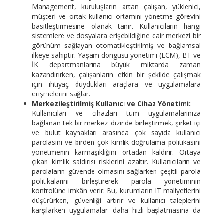
Management, kuruluşların artan çalışan, yüklenici,
müşteri ve ortak kullanıcı ortamını yönetme görevini
basitleştirmesine olanak tanır. Kullanıcıların hangi
sistemlere ve dosyalara erişebildiğine dair merkezi bir
görünüm sağlayan otomatikleştirilmiş ve bağlamsal
ilkeye sahiptir. Yaşam döngüsü yönetimi (LCM), BT ve
İK departmanlarına büyük miktarda zaman
kazandırırken, çalışanların etkin bir şekilde çalışmak
için ihtiyaç duydukları araçlara ve uygulamalara
erişmelerini sağlar.
Merkezileştirilmiş Kullanıcı ve Cihaz Yönetimi:
Kullanıcıları ve cihazları tüm uygulamalarınıza
bağlanan tek bir merkezi dizinde birleştirmek, şirket içi
ve bulut kaynakları arasında çok sayıda kullanıcı
parolasını ve birden çok kimlik doğrulama politikasını
yönetmenin karmaşıklığını ortadan kaldırır. Ortaya
çıkan kimlik saldırısı risklerini azaltır. Kullanıcıların ve
parolaların güvende olmasını sağlarken çeşitli parola
politikalarını birleştirerek parola yönetiminin
kontrolüne imkân verir. Bu, kurumların IT maliyetlerini
düşürürken, güvenliği artırır ve kullanıcı taleplerini
karşılarken uygulamaları daha hızlı başlatmasına da