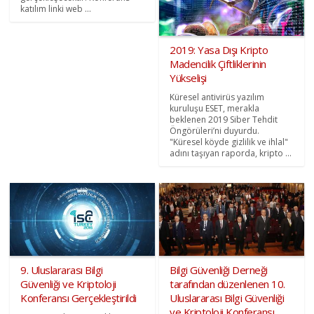
katılım linki web ...
2019: Yasa Dışı Kripto
Madencilik Çiftliklerinin
Yükselişi
Küresel antivirüs yazılım
kuruluşu ESET, merakla
beklenen 2019 Siber Tehdit
Öngörüleri’ni duyurdu.
"Küresel köyde gizlilik ve ihlal"
adını taşıyan raporda, kripto ...
9. Uluslararası Bilgi
Bilgi Güvenliği Derneği
Güvenliği ve Kriptoloji
tarafından düzenlenen 10.
Konferansı Gerçekleştirildi
Uluslararası Bilgi Güvenliği
ve Kriptoloji Konferansı