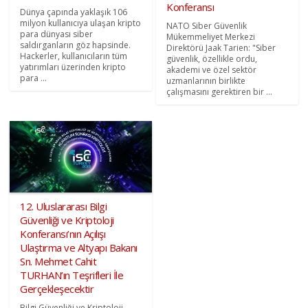
Konferansı
Dünya çapında yaklaşık 106
milyon kullanıcıya ulaşan kripto
NATO Siber Güvenlik
para dünyası siber
Mükemmeliyet Merkezi
saldırganların göz hapsinde.
Direktörü Jaak Tarien: "Siber
Hackerler, kullanıcıların tüm
güvenlik, özellikle ordu,
yatırımları üzerinden kripto
akademi ve özel sektör
para ...
uzmanlarının birlikte
çalışmasını gerektiren bir ...
12. Uluslararası Bilgi
Güvenliği ve Kriptoloji
Konferansı’nın Açılışı
Ulaştırma ve Altyapı Bakanı
Sn. Mehmet Cahit
TURHAN’ın Teşrifleri İle
Gerçekleşecektir
Bilgi Güvenliği ve Kriptoloji