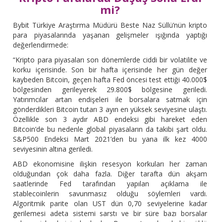
mi?
Bybit Türkiye Araştırma Müdürü Beste Naz Süllü’nün kripto
para piyasalarında yaşanan gelişmeler ışığında yaptığı
değerlendirmede:
“Kripto para piyasaları son dönemlerde ciddi bir volatilite ve
korku içerisinde. Son bir hafta içerisinde her gün değer
kaybeden Bitcoin, geçen hafta Fed öncesi test ettiği 40.000$
bölgesinden gerileyerek 29.800$ bölgesine geriledi.
Yatırımcılar artan endişeleri ile borsalara satmak için
gönderdikleri Bitcoin tutarı 3 ayın en yüksek seviyesine ulaştı.
Özellikle son 3 aydır ABD endeksi gibi hareket eden
Bitcoin’de bu nedenle global piyasaların da takibi şart oldu.
S&P500 Endeksi Mart 2021’den bu yana ilk kez 4000
seviyesinin altına geriledi.
ABD ekonomisine ilişkin resesyon korkuları her zaman
olduğundan çok daha fazla. Diğer tarafta dün akşam
saatlerinde Fed tarafından yapılan açıklama ile
stablecoinlerin savunmasız olduğu söylemleri vardı.
Algoritmik parite olan UST dün 0,70 seviyelerine kadar
gerilemesi adeta sistemi sarstı ve bir süre bazı borsalar