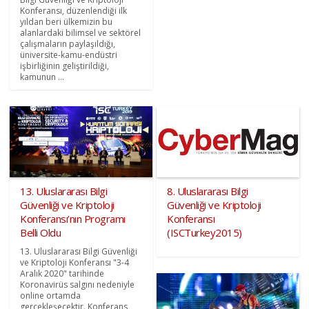
Konferansı, düzenlendiği ilk
yıldan beri ülkemizin bu
alanlardaki bilimsel ve sektörel
çalışmaların paylaşıldığı,
üniversite-kamu-endüstri
işbirliğinin geliştirildiği,
kamunun ...
13. Uluslararası Bilgi
8. Uluslararası Bilgi
Güvenliği ve Kriptoloji
Güvenliği ve Kriptoloji
Konferansı’nın Programı
Konferansı
Belli Oldu
(ISCTurkey2015)
13. Uluslararası Bilgi Güvenliği
ve Kriptoloji Konferansı "3-4
Aralık 2020" tarihinde
Koronavirüs salgını nedeniyle
online ortamda
gerçekleşecektir. Konferans