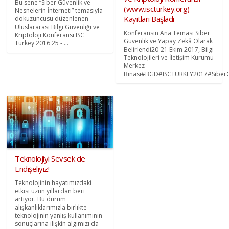
Bu sene “Siber Güvenlik ve
(www.iscturkey.org)
Nesnelerin İnterneti” temasıyla
Kayıtları Başladı
dokuzuncusu düzenlenen
Uluslararası Bilgi Güvenliği ve
Konferansın Ana Teması Siber
Kriptoloji Konferansı ISC
Güvenlik ve Yapay Zekâ Olarak
Turkey 2016 25 - ...
Belirlendi20-21 Ekim 2017, Bilgi
Teknolojileri ve İletişim Kurumu
Merkez
Binası#BGD#ISCTURKEY2017#Siber
Teknolojiyi Sevsek de
Endişeliyiz!
Teknolojinin hayatımızdaki
etkisi uzun yıllardan beri
artıyor. Bu durum
alışkanlıklarımızla birlikte
teknolojinin yanlış kullanımının
sonuçlarına ilişkin algımızı da