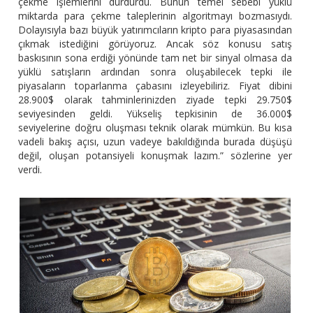
çekme işlemlerini durdurdu. Bunun temel sebebi yüklü
miktarda para çekme taleplerinin algoritmayı bozmasıydı.
Dolayısıyla bazı büyük yatırımcıların kripto para piyasasından
çıkmak istediğini görüyoruz. Ancak söz konusu satış
baskısının sona erdiği yönünde tam net bir sinyal olmasa da
yüklü satışların ardından sonra oluşabilecek tepki ile
piyasaların toparlanma çabasını izleyebiliriz. Fiyat dibini
28.900$ olarak tahminlerinizden ziyade tepki 29.750$
seviyesinden geldi. Yükseliş tepkisinin de 36.000$
seviyelerine doğru oluşması teknik olarak mümkün. Bu kısa
vadeli bakış açısı, uzun vadeye bakıldığında burada düşüşü
değil, oluşan potansiyeli konuşmak lazım.” sözlerine yer
verdi.