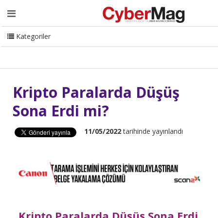
Ana Sayfa
Hakkımızda
Dergi
Editörden
Yazarlar
Danışmanlık
ISC Turkey
Sizden Gelenler
İletişim
Kategoriler
CyberMag Logo
Kripto Paralarda Düşüş
Sona Erdi mi?
11/05/2022
tarihinde yayınlandı
Kripto Paralarda Düşüş Sona Erdi