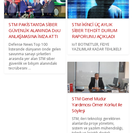
STM PAKİSTAN’DA SİBER
STM İKİNCİ ÜÇ AYLIK
GÜVENLİK ALANINDA DoU
SİBER TEHDİT DURUM
ANLAŞMASINA İMZA ATTI
RAPORUNU AÇIKLADI
Defense News Top 100
IoT BOTNET’LER, FİDYE
listesinde dünyanın önde gelen
YAZILIMLAR KADAR TEHLİKELİ!
savunma sanayi şirketleri
arasında yer alan STM siber
güvenlik ve bilişim alanındaki
tecrübesini ...
STM Genel Müdür
Yardımcısı Ömer Korkut ile
Söyleşi
STM, ileri teknoloji gerektiren
alanlarda proje yönetimi,
sistem ve yazılım mühendisliği,
teknik ve lojistik destek