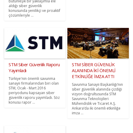
bütünleşik bir yaklaşımla ele
aldığı siber güvenlik
konusunda yenilikçi ve proaktif
çözümleriyle ...
STM Siber Güvenlik Raporu
STM SİBER GÜVENLİK
Yayımladı
ALANINDA İKİ ÖNEMLİ
ETKİNLİĞE İMZA ATTI
Türkiye'nin önemli savunma
sanayii firmalarından biri olan
Savunma Sanayii Başkanlığı’nın
STM, Ocak - Mart 2016
siber güvenlik alanında çizdiği
periyodunu kapsayan siber
vizyon doğrultusunda STM
güvenlik raporu yayımladı. Söz
Savunma Teknolojileri
konusu rapor ...
Mühendislik ve Ticaret A.Ş.
Ankara’da iki önemli etkinliğe
imza ...