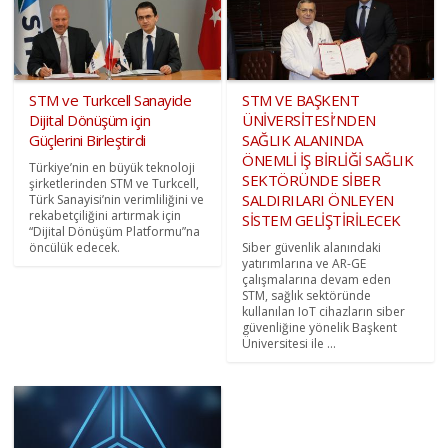
STM ve Turkcell Sanayide
STM VE BAŞKENT
Dijital Dönüşüm için
ÜNİVERSİTESİ’NDEN
Güçlerini Birleştirdi
SAĞLIK ALANINDA
ÖNEMLİ İŞ BİRLİĞİ SAĞLIK
Türkiye’nin en büyük teknoloji
SEKTÖRÜNDE SİBER
şirketlerinden STM ve Turkcell,
SALDIRILARI ÖNLEYEN
Türk Sanayisi’nin verimliliğini ve
rekabetçiliğini artırmak için
SİSTEM GELİŞTİRİLECEK
“Dijital Dönüşüm Platformu”na
öncülük edecek.
Siber güvenlik alanındaki
yatırımlarına ve AR-GE
çalışmalarına devam eden
STM, sağlık sektöründe
kullanılan IoT cihazların siber
güvenliğine yönelik Başkent
Üniversitesi ile ...