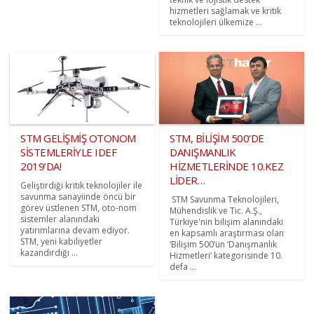
hizmetleri sağlamak ve kritik
teknolojileri ülkemize ...
STM GELİŞMİŞ OTONOM
STM, BİLİŞİM 500’DE
SİSTEMLERİYLE IDEF
DANIŞMANLIK
2019’DA!
HİZMETLERİNDE 10.KEZ
LİDER…
Geliştirdiği kritik teknolojiler ile
savunma sanayiinde öncü bir
STM Savunma Teknolojileri,
görev üstlenen STM, oto-nom
Mühendislik ve Tic. A.Ş.,
sistemler alanındaki
Türkiye'nin bilişim alanındaki
yatırımlarına devam ediyor.
en kapsamlı araştırması olan
STM, yeni kabiliyetler
‘Bilişim 500’ün ‘Danışmanlık
kazandırdığı ...
Hizmetleri’ kategorisinde 10.
defa ...