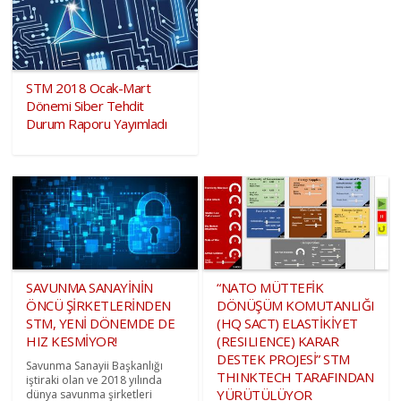
STM 2018 Ocak-Mart
Dönemi Siber Tehdit
Durum Raporu Yayımladı
SAVUNMA SANAYİNİN
“NATO MÜTTEFİK
ÖNCÜ ŞİRKETLERİNDEN
DÖNÜŞÜM KOMUTANLIĞI
STM, YENİ DÖNEMDE DE
(HQ SACT) ELASTİKİYET
HIZ KESMİYOR!
(RESILIENCE) KARAR
DESTEK PROJESİ” STM
Savunma Sanayii Başkanlığı
THINKTECH TARAFINDAN
iştiraki olan ve 2018 yılında
YÜRÜTÜLÜYOR
dünya savunma şirketleri