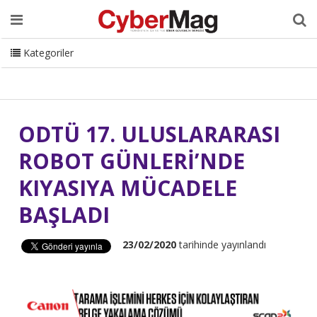
Ana Sayfa
Hakkımızda
Dergi
Editörden
Yazarlar
Danışmanlık
ISC Turkey
Sizden Gelenler
İletişim
Kategoriler
CyberMag Logo
ODTÜ 17. ULUSLARARASI
ROBOT GÜNLERİ’NDE
KIYASIYA MÜCADELE
BAŞLADI
23/02/2020
tarihinde yayınlandı