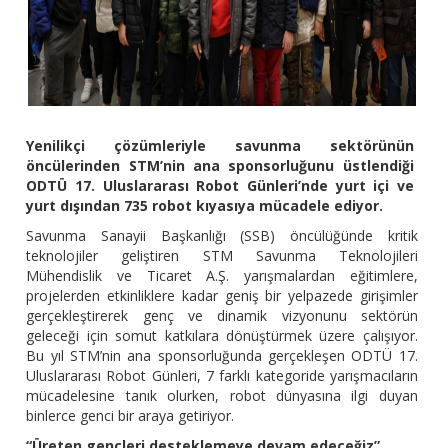
Yenilikçi çözümleriyle savunma sektörünün
öncülerinden STM’nin ana sponsorluğunu üstlendiği
ODTÜ 17. Uluslararası Robot Günleri’nde yurt içi ve
yurt dışından 735 robot kıyasıya mücadele ediyor.
Savunma Sanayii Başkanlığı (SSB) öncülüğünde kritik
teknolojiler geliştiren STM Savunma Teknolojileri
Mühendislik ve Ticaret A.Ş. yarışmalardan eğitimlere,
projelerden etkinliklere kadar geniş bir yelpazede girişimler
gerçekleştirerek genç ve dinamik vizyonunu sektörün
geleceği için somut katkılara dönüştürmek üzere çalışıyor.
Bu yıl STM’nin ana sponsorluğunda gerçekleşen ODTÜ 17.
Uluslararası Robot Günleri, 7 farklı kategoride yarışmacıların
mücadelesine tanık olurken, robot dünyasına ilgi duyan
binlerce genci bir araya getiriyor.
“Üreten gençleri desteklemeye devam edeceğiz”