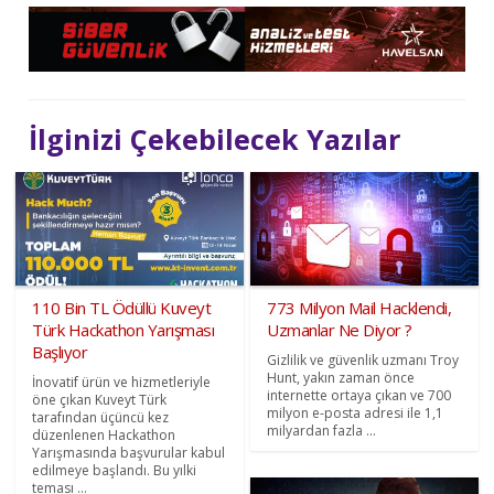
İlginizi Çekebilecek Yazılar
110 Bin TL Ödüllü Kuveyt
773 Milyon Mail Hacklendi,
Türk Hackathon Yarışması
Uzmanlar Ne Diyor ?
Başlıyor
Gizlilik ve güvenlik uzmanı Troy
Hunt, yakın zaman önce
İnovatif ürün ve hizmetleriyle
internette ortaya çıkan ve 700
öne çıkan Kuveyt Türk
milyon e-posta adresi ile 1,1
tarafından üçüncü kez
milyardan fazla ...
düzenlenen Hackathon
Yarışmasında başvurular kabul
edilmeye başlandı. Bu yılki
teması ...