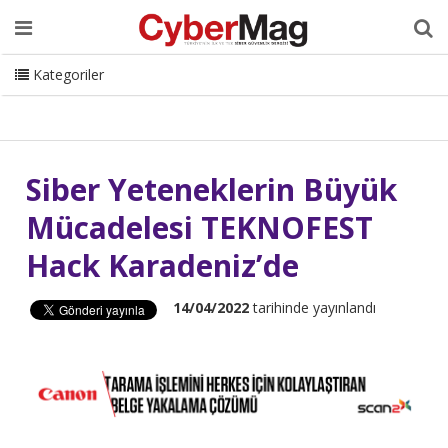
Ana Sayfa
Hakkımızda
Dergi
Editörden
Yazarlar
Danışmanlık
ISC Turkey
Sizden Gelenler
İletişim
Kategoriler
CyberMag Logo
Siber Yeteneklerin Büyük
Mücadelesi TEKNOFEST
Hack Karadeniz’de
14/04/2022
tarihinde yayınlandı