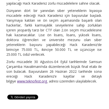
yapılacağı Hack Karadeniz zorlu mücadelelere sahne olacak.
Dünyanın dört bir yanından siber yeteneklerin kıyasıya
mücadele edeceği Hack Karadeniz için başvurular başladı.
Yarışmaya katılan ve ön seçim aşamasında başarılı olan
hackerlar, farklı karmaşıklık seviyelerine sahip zorlukları
içeren jeopardy tarzı bir CTF olan 2.ön seçim mücadelesine
hak kazanacaklar. Lise ön lisans, lisans, yüksek lisans,
doktora öğrencileri ve üniversite mezunu olan siber
yeteneklerin başvuru yapabileceği Hack Karadeniz’de
birinciye 75.000 TL, ikinciye 50.000 TL ve üçüncüye ise
25.000 TL ödül verilecek.
Zorlu mücadele 30 Ağustos-04 Eylül tarihlerinde Samsun
Çarşamba Havalimanı’nda düzenlenecek büyük final etabı ile
son bulacak. Başvuruların 26 Haziran 2022 tarihinde sona
ereceği Hack Karadeniz’e kayıtlar ve detaylı
bilgiye
www.teknofest.org
adresi üzerinden ulaşılabilecek.