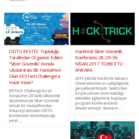
ODTÜ EESTEC Topluluğu
Hacktrick Siber Güvenlik
Tarafından Organize Edilen
Konferansı-28-29-30
‘’Siber Güvenlik’’ Konulu
NİSAN 2017 TOBB ETÜ
Uluslararası Bir Hackathon
ANKARA
Olan EESTech Challenge’a
2015 yılında Hacktrick Sabancı
Hazır mısın?
Üniversitesi’nin ev sahipliğinde
gerçekleştirilmiştir. Sektörden
EESTech Challenge bu yıl
birçok uzman ismin katıldığı
Avrupa’nın 20 farklı ülkesinde
etkinlikte eğitimlerle başlayan
düzenlenecek Siber Güvenlik
program konferanslarla
temalı bir Hackathondur.
devam etmiştir. Bunların ...
Ankara’yı temsilen ODTÜ
komitesinin düzenleyeceği
yerel ...