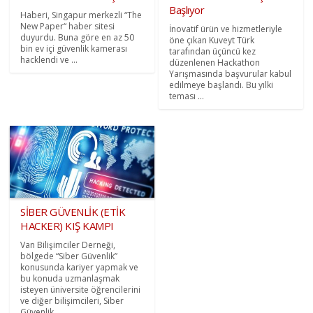
Başlıyor
Haberi, Singapur merkezli “The
New Paper“ haber sitesi
İnovatif ürün ve hizmetleriyle
duyurdu. Buna göre en az 50
öne çıkan Kuveyt Türk
bin ev içi güvenlik kamerası
tarafından üçüncü kez
hacklendi ve ...
düzenlenen Hackathon
Yarışmasında başvurular kabul
edilmeye başlandı. Bu yılki
teması ...
SİBER GÜVENLİK (ETİK
HACKER) KIŞ KAMPI
Van Bilişimciler Derneği,
bölgede “Siber Güvenlik”
konusunda kariyer yapmak ve
bu konuda uzmanlaşmak
isteyen üniversite öğrencilerini
ve diğer bilişimcileri, Siber
Güvenlik ...