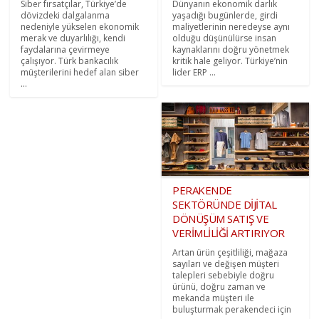
Siber fırsatçılar, Türkiye’de
Dünyanın ekonomik darlık
dövizdeki dalgalanma
yaşadığı bugünlerde, girdi
nedeniyle yükselen ekonomik
maliyetlerinin neredeyse aynı
merak ve duyarlılığı, kendi
olduğu düşünülürse insan
faydalarına çevirmeye
kaynaklarını doğru yönetmek
çalışıyor. Türk bankacılık
kritik hale geliyor. Türkiye’nin
müşterilerini hedef alan siber
lider ERP ...
...
PERAKENDE
SEKTÖRÜNDE DİJİTAL
DÖNÜŞÜM SATIŞ VE
VERİMLİLİĞİ ARTIRIYOR
Artan ürün çeşitliliği, mağaza
sayıları ve değişen müşteri
talepleri sebebiyle doğru
ürünü, doğru zaman ve
mekanda müşteri ile
buluşturmak perakendeci için