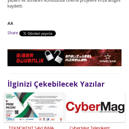
yazılım ve donanım konusunda önemli projelere imza attığını
kaydetti.
AA
Share
İlginizi Çekebilecek Yazılar
TEKNOKENT SAVUNMA
CyberMag Teknokent