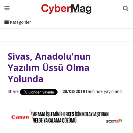
Ana Sayfa
Hakkımızda
Dergi
Editörden
Yazarlar
Danışmanlık
ISC Turkey
Sizden Gelenler
İletişim
Kategoriler
CyberMag Logo
Sivas, Anadolu'nun
Yazılım Üssü Olma
Yolunda
Share
28/08/2019
tarihinde yayınlandı