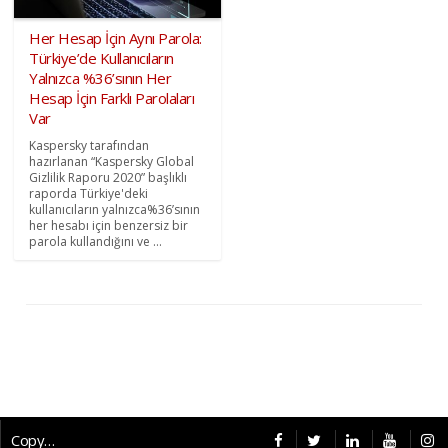
Her Hesap İçin Aynı Parola:
Türkiye’de Kullanıcıların
Yalnızca %36’sının Her
Hesap İçin Farklı Parolaları
Var
Kaspersky tarafından
hazırlanan “Kaspersky Global
Gizlilik Raporu 2020” başlıklı
raporda Türkiye'deki
kullanıcıların yalnızca%36’sının
her hesabı için benzersiz bir
parola kullandığını ve ...
Copyright © 2026 CybermagOnline