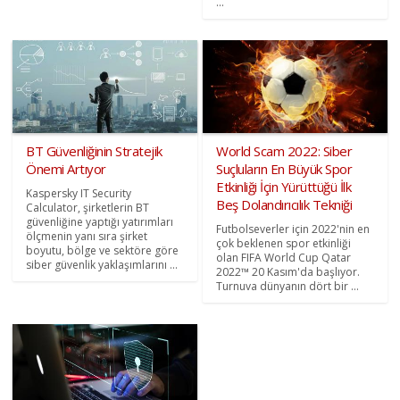
...
BT Güvenliğinin Stratejik
World Scam 2022: Siber
Önemi Artıyor
Suçluların En Büyük Spor
Etkinliği İçin Yürüttüğü İlk
Kaspersky IT Security
Beş Dolandırıcılık Tekniği
Calculator, şirketlerin BT
güvenliğine yaptığı yatırımları
Futbolseverler için 2022'nin en
ölçmenin yanı sıra şirket
çok beklenen spor etkinliği
boyutu, bölge ve sektöre göre
olan FIFA World Cup Qatar
siber güvenlik yaklaşımlarını ...
2022™ 20 Kasım'da başlıyor.
Turnuva dünyanın dört bir ...