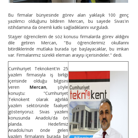
Bu firmalar bünyesinde görev alan yaklaşık 100 genç
yazılımcı olduğunu bildiren Mercan, bu sayede Sivas'ın
istihdamına da önemli katkı sağladıklarını vurguladı.
Stajyer öğrencilerin de söz konusu firmalarda görev aldığını
dile getiren Mercan, "Bu öğrencilerimiz okullarını
bitirdiklerinde mutlaka burada işe başlayacaklar, bu imkan
var. Firmalarımız sürekli eleman arayışı içerisindeler." dedi.
Cumhuriyet Teknokent'in 25
yazılım firmasıyla iş birliği
içerisinde olduğu bilgisini
veren
Mercan
, şöyle
konuştu: "Cumhuriyet
Teknokent olarak ağırlıklı
yazılım sektöründe faaliyet
gösteriyoruz. Sivas yazılım
konusunda Anadolu'da ön
planda. Hedefimiz
Anadolu'nun önde gelen
yazılım firmalarını burada bir