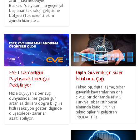
artırılması hedefiyle
Balıkesir'de yapımına geçen yıl
başlanan teknoloji geliştirme
bölgesi (Teknokent), ekim
ayında hizmete ...
ESET Uzmanlığını
Dijital Güvenlik İçin Siber
Paylaşarak Liderliğini
İstihbarat Çağı
Pekiştiriyor
Teknoloji, dijitalleşme, siber
güvenlik kavramlarının öne
Hızla büyüyen siber suç
çıktığı bir dönemde KPMG
dünyasında, her geçen gün
Türkiye, siber istihbarat
artan saldırılara doğru bilgi ile
alanında kendi ürün ve
hızlı reaksiyon gösterildiğinde
teknolojilerini geliştiren
oluşabilecek zararlar
PRODAFT ile ...
azaltılabiliyor. ...