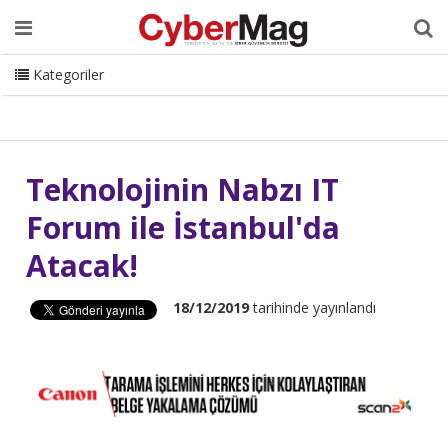
Ana Sayfa
Hakkımızda
Dergi
Editörden
Yazarlar
Danışmanlık
ISC Turkey
Sizden Gelenler
İletişim
Kategoriler
CyberMag Logo
Teknolojinin Nabzı IT
Forum ile İstanbul'da
Atacak!
18/12/2019
tarihinde yayınlandı