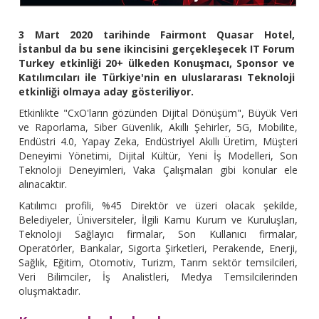
3 Mart 2020 tarihinde Fairmont Quasar Hotel,
İstanbul da bu sene ikincisini gerçekleşecek IT Forum
Turkey etkinliği 20+ ülkeden Konuşmacı, Sponsor ve
Katılımcıları ile Türkiye'nin en uluslararası Teknoloji
etkinliği olmaya aday gösteriliyor.
Etkinlikte "CxO'ların gözünden Dijital Dönüşüm", Büyük Veri
ve Raporlama, Siber Güvenlik, Akıllı Şehirler, 5G, Mobilite,
Endüstri 4.0, Yapay Zeka, Endüstriyel Akıllı Üretim, Müşteri
Deneyimi Yönetimi, Dijital Kültür, Yeni İş Modelleri, Son
Teknoloji Deneyimleri, Vaka Çalışmaları gibi konular ele
alınacaktır.
Katılımcı profili, %45 Direktör ve üzeri olacak şekilde,
Belediyeler, Üniversiteler, İlgili Kamu Kurum ve Kuruluşları,
Teknoloji Sağlayıcı firmalar, Son Kullanıcı firmalar,
Operatörler, Bankalar, Sigorta Şirketleri, Perakende, Enerji,
Sağlık, Eğitim, Otomotiv, Turizm, Tarım sektör temsilcileri,
Veri Bilimciler, İş Analistleri, Medya Temsilcilerinden
oluşmaktadır.