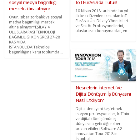
sosyal medya bağımlılığı
IoTEurAsia’da Tutun!
mercek altına alınıyor
10 Nisan 2018 tarihinde bu yıl
ilk kez düzenlenecek olan IoT
Oyun, siber zorbalık ve sosyal
EurAsia Üst Düzey Yöneticileri
medya bağımlılığı mercek
ve Sektör Profosyonellerini,
altına alınıyorYEŞİLAY 4.
uluslararası konuşmacılar, en
ULUSLARARASI TEKNOLOJİ
...
BAĞIMLILIĞI KONGRESİ 27-28
KASIM’DA
İSTANBUL’DA!Teknoloji
bağımlılığına karşı toplumda ...
Nesnelerin İnterneti Ve
Dijital Dönüşüm İş Dünyasını
Nasıl Etkiliyor?
Dijital deneyimi keşfetmek
isteyen profesyoneller, IoT'nin
ve dijital dönüşümün iş
dünyasına getirdiği ezber
bozan etkileri Software AG
Innovation Tour 2018'in
İstanbul ...