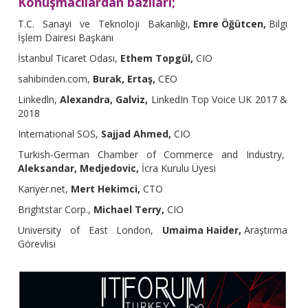
Konuşmacılardan bazıları;
T.C. Sanayi ve Teknoloji Bakanlığı,
Emre Öğütcen,
Bilgi
İşlem Dairesi Başkanı
İstanbul Ticaret Odası,
Ethem Topgül,
CIO
sahibinden.com,
Burak, Ertaş,
CEO
Linkedln,
Alexandra, Galviz,
LinkedIn Top Voice UK 2017 &
2018
International SOS,
Sajjad Ahmed,
CIO
Turkish-German Chamber of Commerce and Industry,
Aleksandar, Medjedovic,
İcra Kurulu Üyesi
Kariyer.net,
Mert Hekimci,
CTO
Brightstar Corp.,
Michael Terry,
CIO
University of East London,
Umaima Haider,
Araştırma
Görevlisi