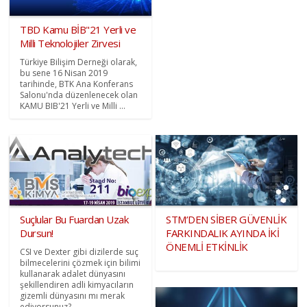
TBD Kamu BİB"21 Yerli ve
Milli Teknolojiler Zirvesi
Türkiye Bilişim Derneği olarak,
bu sene 16 Nisan 2019
tarihinde, BTK Ana Konferans
Salonu'nda düzenlenecek olan
KAMU BIB'21 Yerli ve Milli ...
Suçlular Bu Fuardan Uzak
STM’DEN SİBER GÜVENLİK
Dursun!
FARKINDALIK AYINDA İKİ
ÖNEMLİ ETKİNLİK
CSI ve Dexter gibi dizilerde suç
bilmecelerini çözmek için bilimi
kullanarak adalet dünyasını
şekillendiren adli kimyacıların
gizemli dünyasını mı merak
ediyorsunuz? ...