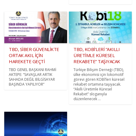
TBD, SİBER GÜVENLİKTE
TBD, KOBİ’LERİ “AKILLI
ORTAK AKIL İÇİN
ÜRETİMLE KÜRESEL
HAREKETE GEÇTİ
REKABETE” TAŞIYACAK
TBD GENEL BAŞKANI RAHMİ
Türkiye Bilişim Derneği (TBD),
AKTEPE: “SAVAŞLAR ARTIK
ülke ekonomisi için lokomotif
SAHADA DEĞİL BİLGİSAYAR
görevi gören KOBİ’leri küresel
BAŞINDA YAPILIYOR”
rekabet ortamına taşıyacak.
“Akıllı Üretimle Küresel
Rekabet” sloganıyla
düzenlenecek ...