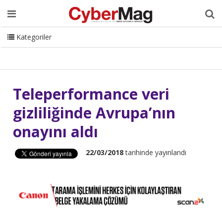
Ana Sayfa
Hakkımızda
Dergi
Editörden
Yazarlar
Danışmanlık
ISC Turkey
Sizden Gelenler
İletişim
Kategoriler
CyberMag Logo
Teleperformance veri
gizliliğinde Avrupa’nın
onayını aldı
22/03/2018
tarihinde yayınlandı