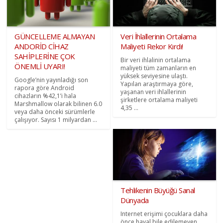
GÜNCELLEME ALMAYAN
Veri İhlallerinin Ortalama
ANDORİD CİHAZ
Maliyeti Rekor Kırdı!
SAHİPLERİNE ÇOK
Bir veri ihlalinin ortalama
ÖNEMLİ UYARI!
maliyeti tüm zamanların en
yüksek seviyesine ulaştı.
Google’nin yayınladığı son
Yapılan araştırmaya göre,
rapora göre Android
yaşanan veri ihlallerinin
cihazların %42,1’i hala
şirketlere ortalama maliyeti
Marshmallow olarak bilinen 6.0
4,35 ...
veya daha önceki sürümlerle
çalışıyor. Sayısı 1 milyardan ...
Tehlikenin Büyüğü Sanal
Dünyada
Internet erişimi çocuklara daha
önce hayal bile edilemeyen