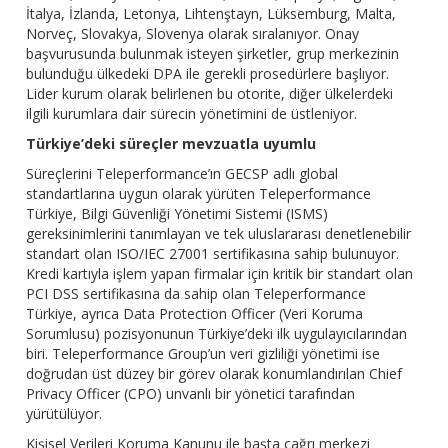
İtalya, İzlanda, Letonya, Lihtenştayn, Lüksemburg, Malta,
Norveç, Slovakya, Slovenya olarak sıralanıyor. Onay
başvurusunda bulunmak isteyen şirketler, grup merkezinin
bulunduğu ülkedeki DPA ile gerekli prosedürlere başlıyor.
Lider kurum olarak belirlenen bu otorite, diğer ülkelerdeki
ilgili kurumlara dair sürecin yönetimini de üstleniyor.
Türkiye’deki süreçler mevzuatla uyumlu
Süreçlerini Teleperformance’ın GECSP adlı global
standartlarına uygun olarak yürüten Teleperformance
Türkiye, Bilgi Güvenliği Yönetimi Sistemi (ISMS)
gereksinimlerini tanımlayan ve tek uluslararası denetlenebilir
standart olan ISO/IEC 27001 sertifikasına sahip bulunuyor.
Kredi kartıyla işlem yapan firmalar için kritik bir standart olan
PCI DSS sertifikasına da sahip olan Teleperformance
Türkiye, ayrıca Data Protection Officer (Veri Koruma
Sorumlusu) pozisyonunun Türkiye’deki ilk uygulayıcılarından
biri. Teleperformance Group’un veri gizliliği yönetimi ise
doğrudan üst düzey bir görev olarak konumlandırılan Chief
Privacy Officer (CPO) unvanlı bir yönetici tarafından
yürütülüyor.
Kişisel Verileri Koruma Kanunu ile başta çağrı merkezi