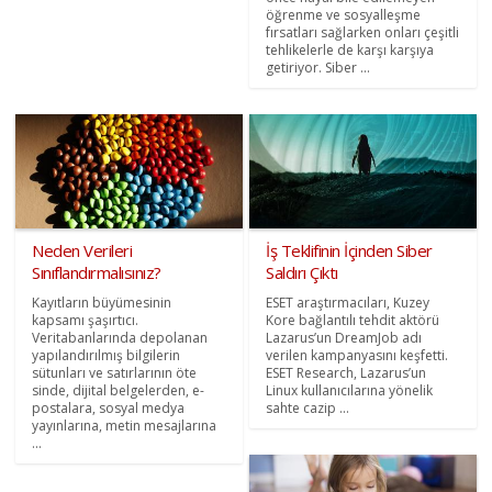
öğrenme ve sosyalleşme
fırsatları sağlarken onları çeşitli
tehlikelerle de karşı karşıya
getiriyor. Siber ...
Neden Verileri
İş Teklifinin İçinden Siber
Sınıflandırmalısınız?
Saldırı Çıktı
Kayıtların büyümesinin
ESET araştırmacıları, Kuzey
kapsamı şaşırtıcı.
Kore bağlantılı tehdit aktörü
Veritabanlarında depolanan
Lazarus’un DreamJob adı
yapılandırılmış bilgilerin
verilen kampanyasını keşfetti.
sütunları ve satırlarının öte
ESET Research, Lazarus’un
sinde, dijital belgelerden, e-
Linux kullanıcılarına yönelik
postalara, sosyal medya
sahte cazip ...
yayınlarına, metin mesajlarına
...