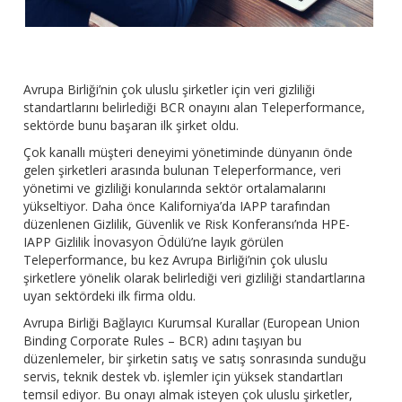
Avrupa Birliği’nin çok uluslu şirketler için veri gizliliği
standartlarını belirlediği BCR onayını alan Teleperformance,
sektörde bunu başaran ilk şirket oldu.
Çok kanallı müşteri deneyimi yönetiminde dünyanın önde
gelen şirketleri arasında bulunan Teleperformance, veri
yönetimi ve gizliliği konularında sektör ortalamalarını
yükseltiyor. Daha önce Kaliforniya’da IAPP tarafından
düzenlenen Gizlilik, Güvenlik ve Risk Konferansı’nda HPE-
IAPP Gizlilik İnovasyon Ödülü’ne layık görülen
Teleperformance, bu kez Avrupa Birliği’nin çok uluslu
şirketlere yönelik olarak belirlediği veri gizliliği standartlarına
uyan sektördeki ilk firma oldu.
Avrupa Birliği Bağlayıcı Kurumsal Kurallar (European Union
Binding Corporate Rules – BCR) adını taşıyan bu
düzenlemeler, bir şirketin satış ve satış sonrasında sunduğu
servis, teknik destek vb. işlemler için yüksek standartları
temsil ediyor. Bu onayı almak isteyen çok uluslu şirketler,