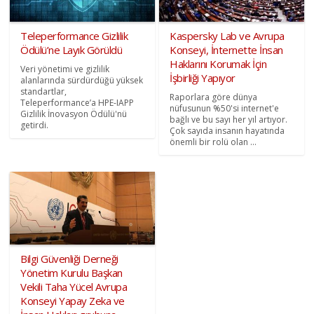
Teleperformance Gizlilik
Kaspersky Lab ve Avrupa
Ödülü’ne Layık Görüldü
Konseyi, İnternette İnsan
Haklarını Korumak İçin
Veri yönetimi ve gizlilik
İşbirliği Yapıyor
alanlarında sürdürdüğü yüksek
standartlar,
Raporlara göre dünya
Teleperformance’a HPE-IAPP
nüfusunun %50'si internet'e
Gizlilik İnovasyon Ödülü'nü
bağlı ve bu sayı her yıl artıyor.
getirdi.
Çok sayıda insanın hayatında
önemli bir rolü olan ...
Bilgi Güvenliği Derneği
Yönetim Kurulu Başkan
Vekili Taha Yücel Avrupa
Konseyi Yapay Zeka ve