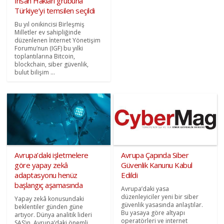
İnsan Hakları grubuna
Türkiye’yi temsilen seçildi
Bu yıl onikincisi Birleşmiş
Milletler ev sahipliğinde
düzenlenen İnternet Yönetişim
Forumu’nun (IGF) bu yılki
toplantılarına Bitcoin,
blockchain, siber güvenlik,
bulut bilişim ...
Avrupa’daki işletmelere
Avrupa Çapında Siber
göre yapay zekâ
Güvenlik Kanunu Kabul
adaptasyonu henüz
Edildi
başlangıç aşamasında
Avrupa’daki yasa
düzenleyiciler yeni bir siber
Yapay zekâ konusundaki
güvenlik yasasında anlaştılar.
beklentiler günden güne
Bu yasaya göre altyapı
artıyor. Dünya analitik lideri
operatörleri ve internet
SAS’ın, Avrupa’daki önemli