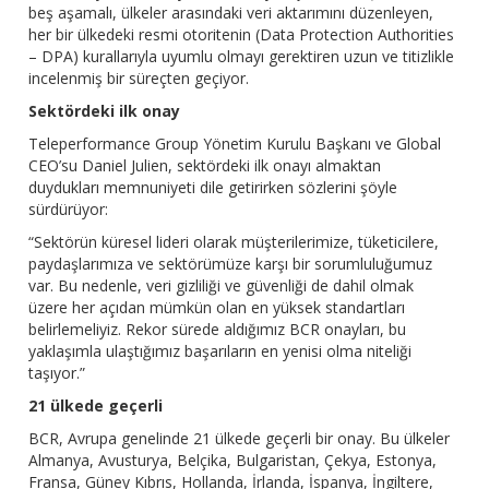
beş aşamalı, ülkeler arasındaki veri aktarımını düzenleyen,
her bir ülkedeki resmi otoritenin (Data Protection Authorities
– DPA) kurallarıyla uyumlu olmayı gerektiren uzun ve titizlikle
incelenmiş bir süreçten geçiyor.
Sektördeki ilk onay
Teleperformance Group Yönetim Kurulu Başkanı ve Global
CEO’su Daniel Julien, sektördeki ilk onayı almaktan
duydukları memnuniyeti dile getirirken sözlerini şöyle
sürdürüyor:
“Sektörün küresel lideri olarak müşterilerimize, tüketicilere,
paydaşlarımıza ve sektörümüze karşı bir sorumluluğumuz
var. Bu nedenle, veri gizliliği ve güvenliği de dahil olmak
üzere her açıdan mümkün olan en yüksek standartları
belirlemeliyiz. Rekor sürede aldığımız BCR onayları, bu
yaklaşımla ulaştığımız başarıların en yenisi olma niteliği
taşıyor.”
21 ülkede geçerli
BCR, Avrupa genelinde 21 ülkede geçerli bir onay. Bu ülkeler
Almanya, Avusturya, Belçika, Bulgaristan, Çekya, Estonya,
Fransa, Güney Kıbrıs, Hollanda, İrlanda, İspanya, İngiltere,