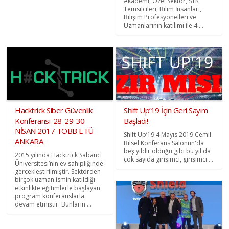
Akademi, Özel Sektör, STK
Temsilcileri, Bilim İnsanları,
Bilişim Profesyonelleri ve
Uzmanlarının katılımı ile 4 ...
Hacktrick Siber Güvenlik
Shift Up’19 İçin Geri Sayım
Konferansı-28-29-30
Başladı!
NİSAN 2017 TOBB ETÜ
Shift Up’19 4 Mayıs 2019 Cemil
ANKARA
Bilsel Konferans Salonun'da
beş yıldır olduğu gibi bu yıl da
2015 yılında Hacktrick Sabancı
çok sayıda girişimci, girişimci ...
Üniversitesi’nin ev sahipliğinde
gerçekleştirilmiştir. Sektörden
birçok uzman ismin katıldığı
etkinlikte eğitimlerle başlayan
program konferanslarla
devam etmiştir. Bunların ...