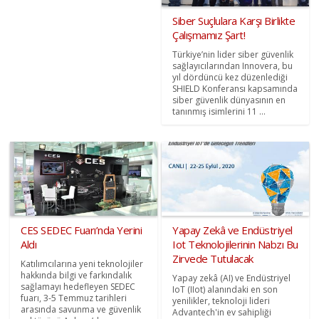
Siber Suçlulara Karşı Birlikte
Çalışmamız Şart!
Türkiye’nin lider siber güvenlik
sağlayıcılarından Innovera, bu
yıl dördüncü kez düzenlediği
SHIELD Konferansı kapsamında
siber güvenlik dünyasının en
tanınmış isimlerini 11 ...
CES SEDEC Fuarı’nda Yerini
Yapay Zekâ ve Endüstriyel
Aldı
Iot Teknolojilerinin Nabzı Bu
Zirvede Tutulacak
Katılımcılarına yeni teknolojiler
hakkında bilgi ve farkındalık
Yapay zekâ (AI) ve Endüstriyel
sağlamayı hedefleyen SEDEC
IoT (IIot) alanındaki en son
fuarı, 3-5 Temmuz tarihleri
yenilikler, teknoloji lideri
arasında savunma ve güvenlik
Advantech'in ev sahipliği