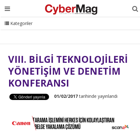
Ana Sayfa
Hakkımızda
Dergi
Editörden
Yazarlar
Danışmanlık
ISC Turkey
Sizden Gelenler
İletişim
Kategoriler
CyberMag Logo
VIII. BİLGİ TEKNOLOJİLERİ
YÖNETİŞİM VE DENETİM
KONFERANSI
01/02/2017
tarihinde yayınlandı