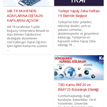
IAB TR MÜHENDİS
Türkiye Yapay Zeka Haftası
ADAYLARINA DİJİTALİN
19 Ekim’de Başlıyor
KAPILARINI AÇIYOR
Türkiye’nin lider şirketleri,
teknoloji devleri, yerli ve
IAB TR tarafından 5 yıldır
yabancı uzmanlar,
Boğaziçi Üniversitesi İktisadi ve
akademisyenler ve girişimlerin
İdari Bilimler Fakültesi’nin
katılacağı, Türkiye’nin en
desteğiyle düzenlenen
kapsamlı online Yapay Zeka
UniChallenge+ Dijital Öğrenci
etkinliği TR ...
İşleri Eğitim Kampı’nın uzantısı
...
TBD Kamu-BİB'20 ve
BİMY’25 Bütünleşik Etkinliği
Cumhurbaşkanlığı, Bağlı
Kuruluşlar, Bakanlıklar, Yerel
Yönetimler, Üniversite