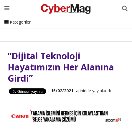
Ana Sayfa
Hakkımızda
Dergi
Editörden
Yazarlar
Danışmanlık
ISC Turkey
Sizden Gelenler
İletişim
Kategoriler
CyberMag Logo
“Dijital Teknoloji
Hayatımızın Her Alanına
Girdi”
15/02/2021
tarihinde yayınlandı