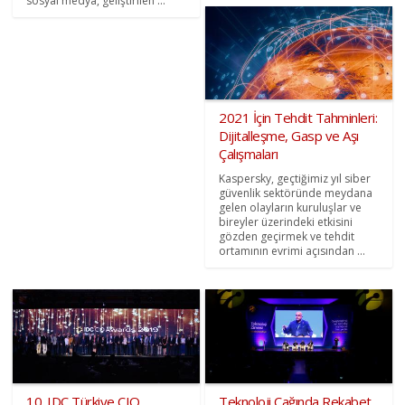
sosyal medya, geliştirilen ...
2021 İçin Tehdit Tahminleri:
Dijitalleşme, Gasp ve Aşı
Çalışmaları
Kaspersky, geçtiğimiz yıl siber
güvenlik sektöründe meydana
gelen olayların kuruluşlar ve
bireyler üzerindeki etkisini
gözden geçirmek ve tehdit
ortamının evrimi açısından ...
10. IDC Türkiye CIO
Teknoloji Çağında Rekabet