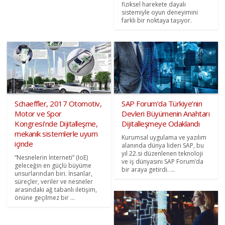
fiziksel harekete dayalı
sistemiyle oyun deneyimini
farklı bir noktaya taşıyor.
Schaeffler, 2017 Otomotiv,
SAP Forum’da Türkiye’nin
Motor ve Spor
Devleri Büyümenin Anahtarı
Kongresi’nde Dijitalleşme,
Dijitalleşmeye Odaklandı
mekanik sistemlerle uyum
Kurumsal uygulama ve yazılım
içinde
alanında dünya lideri SAP, bu
yıl 22.si düzenlenen teknoloji
“Nesnelerin İnterneti” (IoE)
ve iş dünyasını SAP Forum’da
geleceğin en güçlü büyüme
bir araya getirdi. ...
unsurlarından biri. İnsanlar,
süreçler, veriler ve nesneler
arasındaki ağ tabanlı iletişim,
önüne geçilmez bir ...