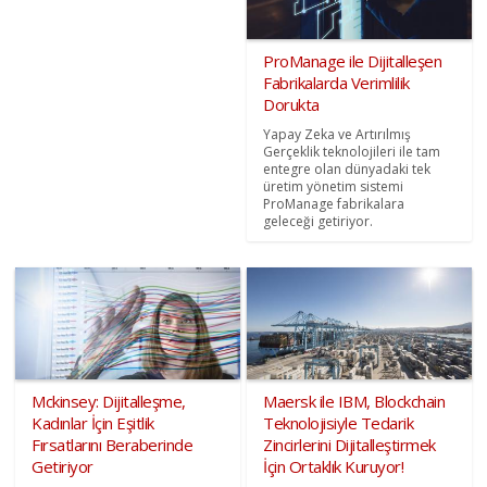
ProManage ile Dijitalleşen
Fabrikalarda Verimlilik
Dorukta
Yapay Zeka ve Artırılmış
Gerçeklik teknolojileri ile tam
entegre olan dünyadaki tek
üretim yönetim sistemi
ProManage fabrikalara
geleceği getiriyor.
Mckinsey: Dijitalleşme,
Maersk ile IBM, Blockchain
Kadınlar İçin Eşitlik
Teknolojisiyle Tedarik
Fırsatlarını Beraberinde
Zincirlerini Dijitalleştirmek
Getiriyor
İçin Ortaklık Kuruyor!