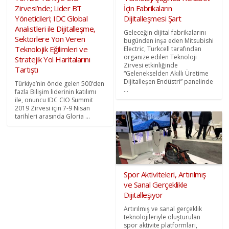
Zirvesi’nde; Lider BT
İçin Fabrikaların
Yöneticileri; IDC Global
Dijitalleşmesi Şart
Analistleri ile Dijitalleşme,
Geleceğin dijital fabrikalarını
Sektörlere Yön Veren
bugünden inşa eden Mitsubishi
Teknolojik Eğilimleri ve
Electric, Turkcell tarafından
organize edilen Teknoloji
Stratejik Yol Haritalarını
Zirvesi etkinliğinde
Tartıştı
“Gelenekselden Akıllı Üretime
Dijitalleşen Endüstri” panelinde
Türkiye’nin önde gelen 500‘den
...
fazla Bilişim liderinin katılımı
ile, onuncu IDC CIO Summit
2019 Zirvesi için 7-9 Nisan
tarihleri arasında Gloria ...
Spor Aktiviteleri, Artırılmış
ve Sanal Gerçeklikle
Dijitalleşiyor
Artırılmış ve sanal gerçeklik
teknolojileriyle oluşturulan
spor aktivite platformları,