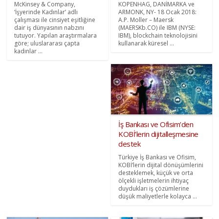
McKinsey & Company,
KOPENHAG, DANİMARKA ve
‘İşyerinde Kadınlar’ adlı
ARMONK, NY- 18 Ocak 2018:
çalışması ile cinsiyet eşitliğine
A.P. Moller – Maersk
dair iş dünyasının nabzını
(MAERSKb.CO) ile IBM (NYSE:
tutuyor. Yapılan araştırmalara
IBM), blockchain teknolojisini
göre; uluslararası çapta
kullanarak küresel ...
kadınlar ...
İş Bankası ve Ofisim’den
KOBİ’lerin dijitalleşmesine
destek
Türkiye İş Bankası ve Ofisim,
KOBİ’lerin dijital dönüşümlerini
desteklemek, küçük ve orta
ölçekli işletmelerin ihtiyaç
duydukları iş çözümlerine
düşük maliyetlerle kolayca ...