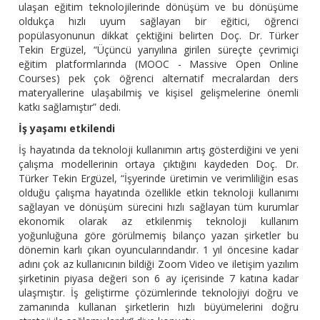
ulaşan eğitim teknolojilerinde dönüşüm ve bu dönüşüme
oldukça hızlı uyum sağlayan bir eğitici, öğrenci
popülasyonunun dikkat çektiğini belirten Doç. Dr. Türker
Tekin Ergüzel, “Üçüncü yarıyılına girilen süreçte çevrimiçi
eğitim platformlarında (MOOC - Massive Open Online
Courses) pek çok öğrenci alternatif mecralardan ders
materyallerine ulaşabilmiş ve kişisel gelişmelerine önemli
katkı sağlamıştır” dedi.
İş yaşamı etkilendi
İş hayatında da teknoloji kullanımın artış gösterdiğini ve yeni
çalışma modellerinin ortaya çıktığını kaydeden Doç. Dr.
Türker Tekin Ergüzel, “İşyerinde üretimin ve verimliliğin esas
olduğu çalışma hayatında özellikle etkin teknoloji kullanımı
sağlayan ve dönüşüm sürecini hızlı sağlayan tüm kurumlar
ekonomik olarak az etkilenmiş teknoloji kullanım
yoğunluğuna göre görülmemiş bilanço yazan şirketler bu
dönemin karlı çıkan oyuncularındandır. 1 yıl öncesine kadar
adını çok az kullanıcının bildiği Zoom Video ve iletişim yazılım
şirketinin piyasa değeri son 6 ay içerisinde 7 katına kadar
ulaşmıştır. İş geliştirme çözümlerinde teknolojiyi doğru ve
zamanında kullanan şirketlerin hızlı büyümelerini doğru