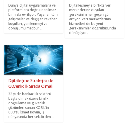
Dünya dijital uygulamalara ve
Dijitalleşmeyle birlikte veri
platformlara doğru inanılmaz
merkezlerine duyulan
bir hızla evriliyor. Yaşanan tüm
gereksinim her geçen gün
gelişmeler ve değişen rekabet
artıyor. Veri merkezlerinin
koşulları, yenilenmeyi ve
hizmetleri de bu yeni
dönüşümü mecbur ...
gereksinimler doğrultusunda
dönüşüyor.
Dijitalleşme Stratejisinde
Güvenlik İlk Sırada Olmalı
32 yıldır bankacılık sektörü
başta olmak üzere kimlik
doğrulama ve güvenlik
çözümleri sunan KOBIL’in
CEO’su İsmet Koyun, iş
dünyasında her sektörden ...