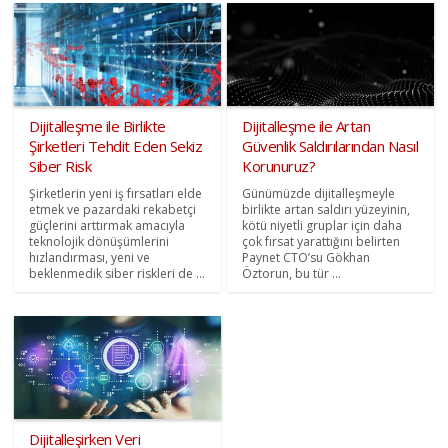
Dijitalleşme ile Birlikte
Dijitalleşme ile Artan
Şirketleri Tehdit Eden Sekiz
Güvenlik Saldırılarından Nasıl
Siber Risk
Korunuruz?
Şirketlerin yeni iş fırsatları elde
Günümüzde dijitalleşmeyle
etmek ve pazardaki rekabetçi
birlikte artan saldırı yüzeyinin,
güçlerini arttırmak amacıyla
kötü niyetli gruplar için daha
teknolojik dönüşümlerini
çok fırsat yarattığını belirten
hızlandırması, yeni ve
Paynet CTO’su Gökhan
beklenmedik siber riskleri de ...
Öztorun, bu tür ...
Dijitalleşirken Veri