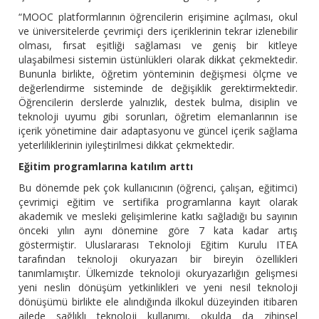
“MOOC platformlarının öğrencilerin erişimine açılması, okul
ve üniversitelerde çevrimiçi ders içeriklerinin tekrar izlenebilir
olması, fırsat eşitliği sağlaması ve geniş bir kitleye
ulaşabilmesi sistemin üstünlükleri olarak dikkat çekmektedir.
Bununla birlikte, öğretim yönteminin değişmesi ölçme ve
değerlendirme sisteminde de değişiklik gerektirmektedir.
Öğrencilerin derslerde yalnızlık, destek bulma, disiplin ve
teknoloji uyumu gibi sorunları, öğretim elemanlarının ise
içerik yönetimine dair adaptasyonu ve güncel içerik sağlama
yeterliliklerinin iyileştirilmesi dikkat çekmektedir.
Eğitim programlarına katılım arttı
Bu dönemde pek çok kullanıcının (öğrenci, çalışan, eğitimci)
çevrimiçi eğitim ve sertifika programlarına kayıt olarak
akademik ve mesleki gelişimlerine katkı sağladığı bu sayının
önceki yılın aynı dönemine göre 7 kata kadar artış
göstermiştir. Uluslararası Teknoloji Eğitim Kurulu ITEA
tarafından teknoloji okuryazarı bir bireyin özellikleri
tanımlamıştır. Ülkemizde teknoloji okuryazarlığın gelişmesi
yeni neslin dönüşüm yetkinlikleri ve yeni nesil teknoloji
dönüşümü birlikte ele alındığında ilkokul düzeyinden itibaren
ailede sağlıklı teknoloji kullanımı, okulda da zihinsel