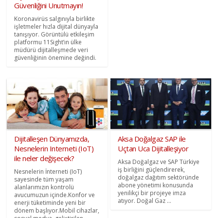
Güvenliğini Unutmayın!
Koronavirüs salgınıyla birlikte
işletmeler hızla dijital dünyayla
tanışıyor. Görüntülü etkileşim
platformu 11Sight’ın ülke
müdürü dijitalleşmede veri
güvenliğinin önemine değindi.
Dijitalleşen Dünyamızda,
Aksa Doğalgaz SAP ile
Nesnelerin Interneti (IoT)
Uçtan Uca Dijitalleşiyor
ile neler değişecek?
Aksa Doğalgaz ve SAP Türkiye
iş birliğini güçlendirerek,
Nesnelerin İnterneti (IoT)
doğalgaz dağıtım sektöründe
sayesinde tüm yaşam
abone yönetimi konusunda
alanlarımızın kontrolü
yenilikçi bir projeye imza
avucumuzun içinde.Konfor ve
atıyor. Doğal Gaz ...
enerji tüketiminde yeni bir
dönem başlıyor.Mobil cihazlar,