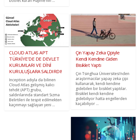
botnet kuran Hajime’nin ...
CLOUD ATLAS APT
Çin Yapay Zeka Çipiyle
TÜRKİYE’DE DE DEVLET
Kendi Kendine Giden
KURUMLARI VE DİNİ
Bisiklet Yaptı
KURULUŞLARA SALDIRDI!
Çin Tsinghua Üniversitesi’nden
araştırmacılar yapay zeka çipi
Inception adıyla da bilinen
kullanarak, kendi kendine
Cloud Atlas gelişmiş kalıcı
gidebilen bir bisiklet yaptılar.
tehdit (APT) grubu,
Bisiklet kendi kendine
saldırılarında standart Sızma
gidebiliyor hatta engellerden
Belirtileri ile tespit edilmekten
kaçabiliyor ...
kaçınmayı sağlayan yeni ...