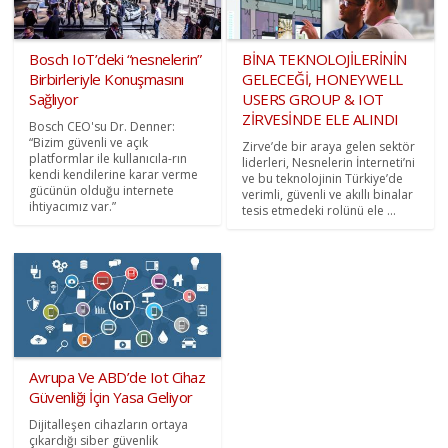
Bosch IoT’deki “nesnelerin”
BİNA TEKNOLOJİLERİNİN
Birbirleriyle Konuşmasını
GELECEĞİ, HONEYWELL
Sağlıyor
USERS GROUP & IOT
ZİRVESİNDE ELE ALINDI
Bosch CEO'su Dr. Denner:
“Bizim güvenli ve açık
Zirve’de bir araya gelen sektör
platformlar ile kullanıcıla-rın
liderleri, Nesnelerin İnterneti’ni
kendi kendilerine karar verme
ve bu teknolojinin Türkiye’de
gücünün olduğu internete
verimli, güvenli ve akıllı binalar
ihtiyacımız var.”
tesis etmedeki rolünü ele ...
Avrupa Ve ABD’de Iot Cihaz
Güvenliği İçin Yasa Geliyor
Dijitalleşen cihazların ortaya
çıkardığı siber güvenlik