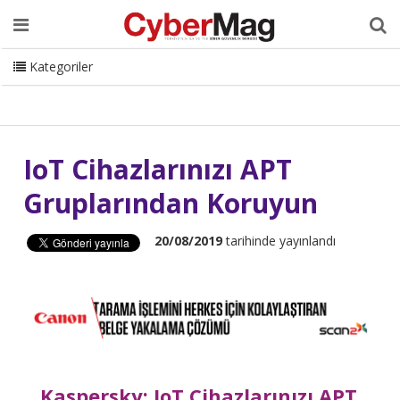
Ana Sayfa
Hakkımızda
Dergi
Editörden
Yazarlar
Danışmanlık
ISC Turkey
Sizden Gelenler
İletişim
Kategoriler
CyberMag Logo
IoT Cihazlarınızı APT
Gruplarından Koruyun
20/08/2019
tarihinde yayınlandı
Kaspersky: IoT Cihazlarınızı APT