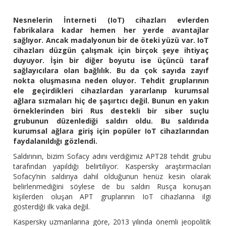
Nesnelerin İnterneti (IoT) cihazları evlerden
fabrikalara kadar hemen her yerde avantajlar
sağlıyor. Ancak madalyonun bir de öteki yüzü var. IoT
cihazları düzgün çalışmak için birçok şeye ihtiyaç
duyuyor. İşin bir diğer boyutu ise üçüncü taraf
sağlayıcılara olan bağlılık. Bu da çok sayıda zayıf
nokta oluşmasına neden oluyor. Tehdit gruplarının
ele geçirdikleri cihazlardan yararlanıp kurumsal
ağlara sızmaları hiç de şaşırtıcı değil. Bunun en yakın
örneklerinden biri Rus destekli bir siber suçlu
grubunun düzenlediği saldırı oldu. Bu saldırıda
kurumsal ağlara giriş için popüler IoT cihazlarından
faydalanıldığı gözlendi.
Saldırının, bizim Sofacy adını verdiğimiz APT28 tehdit grubu
tarafından yapıldığı belirtiliyor. Kaspersky araştırmacıları
Sofacy’nin saldırıya dahil olduğunun henüz kesin olarak
belirlenmediğini söylese de bu saldırı Rusça konuşan
kişilerden oluşan APT gruplarının IoT cihazlarına ilgi
gösterdiği ilk vaka değil.
Kaspersky uzmanlarına göre, 2013 yılında önemli jeopolitik