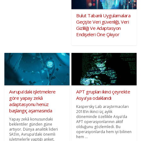
Bulut Tabanlı Uygulamalara
Geçişte Veri güvenliği, Veri
Gizliliği Ve Adaptasyon
Endişeleri Öne Çıkıyor
Avrupa’daki işletmelere
APT grupları ikinci çeyrekte
göre yapay zekâ
Asya’ya odaklandı
adaptasyonu henüz
Kaspersky Lab araştırmacıları
başlangıç aşamasında
2018’in ikinci üç aylık
döneminde özellikle Asya’da
Yapay zekâ konusundaki
APT operasyonlarının aktif
beklentiler günden güne
olduğunu gözlemledi. Bu
artıyor. Dünya analitik lideri
operasyonlarda hem iyi bilinen
SAS’ın, Avrupa’daki önemli
hem ...
işletmelerle yaptığı anket,