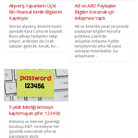
Alışveriş Yapanların Üçte
AB ve ABD Paylaşılan
Biri Finansal Kimlik Bilgilerini
Bilgileri Korumak için
Kaptırıyor
Anlaşması Yaptı
Sınırsız alışveriş dönemi Kasım
AB ve Amerika yasal çerçevede
ayındaki Kara Cuma ile başladı.
paylaşılan bilgileri koruma
Bunu yılbaşı hediyeleri takip
politikası üzerinde
ediyor, ardından da Ocak
anlaştılar.Anlaşma 4 yıldır
satışları gelecek. Ancak, bu ...
tartışılıyordu ama AB üyesi
olmayan Amerikalılar, bu
anlaşmanın ...
5 yıldır liderliği kimseye
kaptırmayan şifre: 123456
Antivirüs ve internet güvenliği
kuruluşu ESET, neredeyse her
güvenlik önerisinde şifre ve
parolaların güçlü