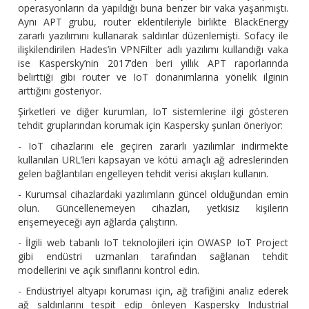
operasyonların da yapıldığı buna benzer bir vaka yaşanmıştı.
Aynı APT grubu, router eklentileriyle birlikte BlackEnergy
zararlı yazılımını kullanarak saldırılar düzenlemişti. Sofacy ile
ilişkilendirilen Hades’in VPNFilter adlı yazılımı kullandığı vaka
ise Kaspersky’nin 2017’den beri yıllık APT raporlarında
belirttiği gibi router ve IoT donanımlarına yönelik ilginin
arttığını gösteriyor.
Şirketleri ve diğer kurumları, IoT sistemlerine ilgi gösteren
tehdit gruplarından korumak için Kaspersky şunları öneriyor:
- IoT cihazlarını ele geçiren zararlı yazılımlar indirmekte
kullanılan URL’leri kapsayan ve kötü amaçlı ağ adreslerinden
gelen bağlantıları engelleyen tehdit verisi akışları kullanın.
- Kurumsal cihazlardaki yazılımların güncel olduğundan emin
olun. Güncellenemeyen cihazları, yetkisiz kişilerin
erişemeyeceği ayrı ağlarda çalıştırın.
- İlgili web tabanlı IoT teknolojileri için OWASP IoT Project
gibi endüstri uzmanları tarafından sağlanan tehdit
modellerini ve açık sınıflarını kontrol edin.
- Endüstriyel altyapı koruması için, ağ trafiğini analiz ederek
ağ saldırılarını tespit edip önleyen Kaspersky Industrial