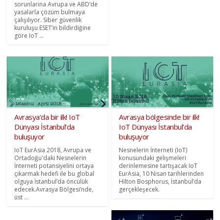
sorunlarına Avrupa ve ABD’de
yasalarla çözüm bulmaya
çalışılıyor. Siber güvenlik
kuruluşu ESET’in bildirdiğine
göre IoT ...
Avrasya’da bir ilk! IoT
Avrasya bölgesinde bir ilk!
Dünyası İstanbul’da
IoT Dünyası İstanbul’da
buluşuyor
buluşuyor
IoT EurAsia 2018, Avrupa ve
Nesnelerin İnterneti (IoT)
Ortadoğu'daki Nesnelerin
konusundaki gelişmeleri
İnterneti potansiyelini ortaya
derinlemesine tartışacak IoT
çıkarmak hedefi ile bu global
EurAsia, 10 Nisan tarihlerinden
olguya İstanbul’da öncülük
Hilton Bosphorus, İstanbul’da
edecek.Avrasya Bölgesi’nde,
gerçekleşecek.
üst ...