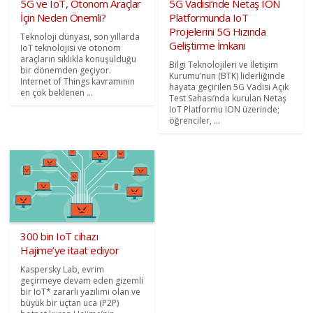
5G ve IoT, Otonom Araçlar
5G Vadisi’nde Netaş ION
İçin Neden Önemli?
Platformunda IoT
Projelerini 5G Hızında
Teknoloji dünyası, son yıllarda
Geliştirme İmkanı
IoT teknolojisi ve otonom
araçların sıklıkla konuşulduğu
Bilgi Teknolojileri ve İletişim
bir dönemden geçiyor.
Kurumu’nun (BTK) liderliğinde
Internet of Things kavramının
hayata geçirilen 5G Vadisi Açık
en çok beklenen ...
Test Sahası’nda kurulan Netaş
IoT Platformu ION üzerinde;
öğrenciler, ...
300 bin IoT cihazı
Hajime’ye itaat ediyor
Kaspersky Lab, evrim
geçirmeye devam eden gizemli
bir IoT* zararlı yazılımı olan ve
büyük bir uçtan uca (P2P)