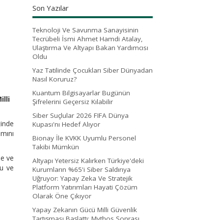
Son Yazılar
Teknoloji Ve Savunma Sanayisinin
Tecrübeli İsmi Ahmet Hamdi Atalay,
Ulaştırma Ve Altyapı Bakan Yardımcısı
Oldu
Yaz Tatilinde Çocukları Siber Dünyadan
Nasıl Koruruz?
Kuantum Bilgisayarlar Bugünün
lli
Şifrelerini Geçersiz Kılabilir
Siber Suçlular 2026 FIFA Dünya
ğinde
Kupası'nı Hedef Alıyor
ımını
Bionay İle KVKK Uyumlu Personel
Takibi Mümkün
ne ve
Altyapı Yetersiz Kalırken Türkiye'deki
lu ve
Kurumların %65'i Siber Saldırıya
Uğruyor: Yapay Zeka Ve Stratejik
Platform Yatırımları Hayati Çözüm
Olarak Öne Çıkıyor
Yapay Zekanın Gücü Milli Güvenlik
Tartışması Başlattı: Mythos Sonrası