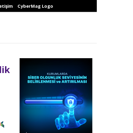
letişim
CyberMag Logo
lik