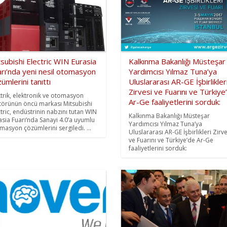
subishi Electric WIN Eurasia
Kalkınma Bakanlığı Müsteşar
rı’nda yeni nesil otomasyon
Yardımcısı Yılmaz Tuna’ya
ümlerini tanıttı
Uluslararası AR-GE İşbirlikler
Zirvesi ve Fuarını ve Türkiye
ktrik, elektronik ve otomasyon
Ar-Ge faaliyetlerini sorduk:
törünün öncü markası Mitsubishi
ctric, endüstrinin nabzını tutan WIN
Kalkınma Bakanlığı Müsteşar
asia Fuarı’nda Sanayi 4.0’a uyumlu
Yardımcısı Yılmaz Tuna’ya
masyon çözümlerini sergiledi. ...
Uluslararası AR-GE İşbirlikleri Zirve
ve Fuarını ve Türkiye’de Ar-Ge
faaliyetlerini sorduk: