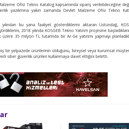
alzeme Ofisi Tekno Katalog kapsamında sipariş verilebileceğine de
üvenlik yazılımına yakın zamanda Devlet Malzeme Ofisi Tekno Kat
 yılından bu yana faaliyet gösterdiklerini aktaran Üstündağ, KO
iştirdiklerini, 2018 yılında KOSGEB Tekno Yatırım projesine başladıkları
üzere 35 milyon TL tutarında bir Ar-Ge yatırımı yapmayı planladıkl
eniş bir yelpazede ürünlerinin olduğunu, bireysel veya kurumsal müşter
li siber güvenlik ürünleri kullanmaya davet ettiğini belirtti.
lar