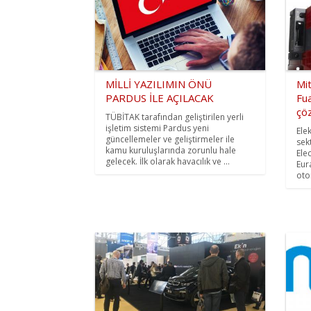
MİLLİ YAZILIMIN ÖNÜ
Mit
PARDUS İLE AÇILACAK
Fua
çöz
TÜBİTAK tarafından geliştirilen yerli
işletim sistemi Pardus yeni
Ele
güncellemeler ve geliştirmeler ile
sek
kamu kuruluşlarında zorunlu hale
Ele
gelecek. İlk olarak havacılık ve ...
Eur
oto