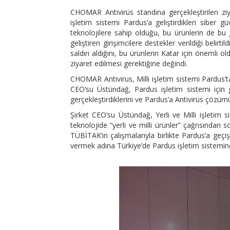
CHOMAR Antivirüs standına gerçekleştirilen zi
işletim sistemi Pardus’a geliştirdikleri siber g
teknolojilere sahip olduğu, bu ürünlerin de bu 
geliştiren girişimcilere destekler verildiği belir
saldırı aldığını, bu ürünlerin Katar için önemli o
ziyaret edilmesi gerektiğine değindi.
CHOMAR Antivirus, Milli işletim sistemi Pardus’t
CEO’su Üstündağ, Pardus işletim sistemi için ge
gerçekleştirdiklerini ve Pardus’a Antivirüs çözümü
Şirket CEO’su Üstündağ, Yerli ve Milli işleti
teknolojide “yerli ve milli ürünler” çağrısından
TÜBİTAK’ın çalışmalarıyla birlikte Pardus’a geçi
vermek adına Türkiye’de Pardus işletim sistemine uy