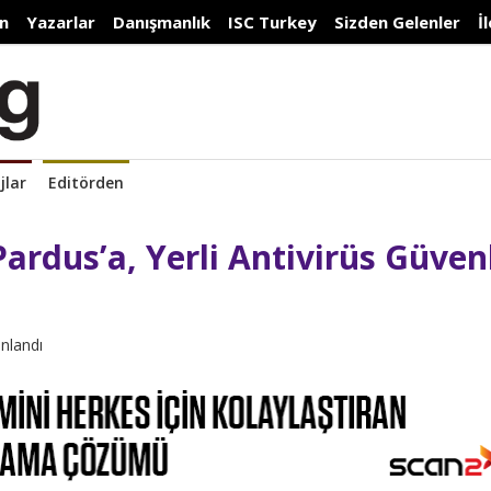
n
Yazarlar
Danışmanlık
ISC Turkey
Sizden Gelenler
İ
jlar
Editörden
 Pardus’a, Yerli Antivirüs Güven
ınlandı