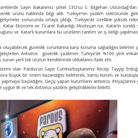
yaretlerde Sayın Bakanımız şirket CEO’su S. Bilgehan Üstündağ’dan 
üvenlik ürünü hakkında bilgi aldı. Türkiye’nin yazılım sektöründe gel
gelişmeler sonucunda ortaya çıktığı, Türkiye’de özellikle yüksek tekn
tildi. Katar Ekonomi ve Ticaret Bakanlığı Müsteşarı ise, Katar’ın sürekli 
lduğunu ve Katar’lı kurumlara bu ürünlerin tanıtım ve iş birliği yapılması
a oluşabilecek güvenlik sorunlarına karşı koruma sağladığını belirten ş
liştirilen Antivirüs güvenlik yazılımını Türkiye’de %100 yerli imkan
 sunan yerli tek ürünün kendilerinde olduklarını ifade etti.
m sistemi olan Pardus’un Sayın Cumhurbaşkanımız Recep Tayyip Erdoğ
 sonra büyük bir önem kazandığını belirterek, kamu kurum ve kuruluşla
ş yapmaya başladığını, Geçiş yapan kurumların antivirüs ihtiyaçlarına 
gun ilk ve tek Antivirüs yazılımı geliştirdiklerini belirtti.