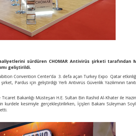
aaliyetlerini sürdüren CHOMAR Antivirüs şirketi tarafından Mi
mı geliştirildi.
hibition Convention Center’da 3. defa açan Turkey Expo Qatar etkinli
ket, Pardus için geliştirdiği Yerli Antivirüs Güvenlik Yazılımının tanıt
 Ticaret Bakanlığı Müsteşarı H.E. Sultan Bin Rashid Al-Khater ile Hazi
 kurdele kesimiyle gerçekleştirilirken, İçişleri Bakanı Süleyman Soy
tti.