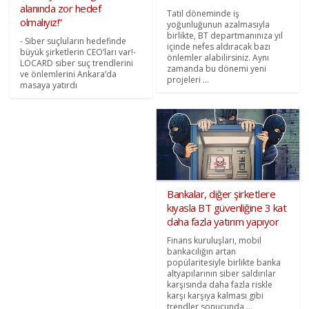
alanında zor hedef
Tatil döneminde iş
olmalıyız!”
yoğunluğunun azalmasıyla
birlikte, BT departmanınıza yıl
- Siber suçluların hedefinde
içinde nefes aldıracak bazı
büyük şirketlerin CEO’ları var!-
önlemler alabilirsiniz. Aynı
LOCARD siber suç trendlerini
zamanda bu dönemi yeni
ve önlemlerini Ankara’da
projeleri ...
masaya yatırdı
Bankalar, diğer şirketlere
kıyasla BT güvenliğine 3 kat
daha fazla yatırım yapıyor
Finans kuruluşları, mobil
bankacılığın artan
popülaritesiyle birlikte banka
altyapılarının siber saldırılar
karşısında daha fazla riskle
karşı karşıya kalması gibi
trendler sonucunda ...