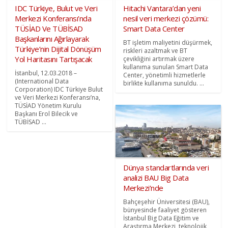
IDC Türkiye, Bulut ve Veri
Hitachi Vantara’dan yeni
Merkezi Konferansı’nda
nesil veri merkezi çözümü:
TÜSİAD Ve TÜBİSAD
Smart Data Center
Başkanlarını Ağırlayarak
BT işletim maliyetini düşürmek,
Türkiye’nin Dijital Dönüşüm
riskleri azaltmak ve BT
Yol Haritasını Tartışacak
çevikliğini artırmak üzere
kullanıma sunulan Smart Data
İstanbul, 12.03.2018 –
Center, yönetimli hizmetlerle
(International Data
birlikte kullanıma sunuldu. ...
Corporation) IDC Türkiye Bulut
ve Veri Merkezi Konferansı’na,
TÜSİAD Yönetim Kurulu
Başkanı Erol Bilecik ve
TÜBİSAD ...
Dünya standartlarında veri
analizi BAU Big Data
Merkezi’nde
Bahçeşehir Üniversitesi (BAU),
bünyesinde faaliyet gösteren
İstanbul Big Data Eğitim ve
Araştırma Merkezi, teknolojik