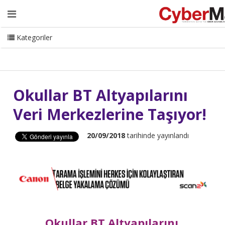
Ana Sayfa
Hakkımızda
Dergi
Editörden
Yazarlar
Danışmanlık
ISC Turkey
Sizden Gelenler
İletişim
Kategoriler
CyberMag Logo
Okullar BT Altyapılarını
Veri Merkezlerine Taşıyor!
20/09/2018
tarihinde yayınlandı
Okullar BT Altyapılarını