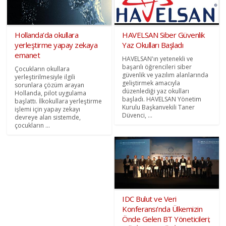
Hollanda’da okullara
HAVELSAN Siber Güvenlik
yerleştirme yapay zekaya
Yaz Okulları Başladı
emanet
HAVELSAN'ın yetenekli ve
başarılı öğrencileri siber
Çocukların okullara
güvenlik ve yazılım alanlarında
yerleştirilmesiyle ilgili
geliştirmek amacıyla
sorunlara çözüm arayan
düzenlediği yaz okulları
Hollanda, pilot uygulama
başladı. HAVELSAN Yönetim
başlattı. İlkokullara yerleştirme
Kurulu Başkanvekili Taner
işlemi için yapay zekayı
Düvenci, ...
devreye alan sistemde,
çocukların ...
IDC Bulut ve Veri
Konferansı’nda Ülkemizin
Önde Gelen BT Yöneticileri;