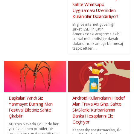
Sahte Whatsapp
Uygulaması Üzerinden
Kullanıcılar Dolandırılıyor!
Bilgi ve internet güvenliği
şirketi ESET’in Latin
Amerika’daki araştırma ekibi
sosyal mühendisliğe dayalı
dolandırıcılık amaçlı bir mesaj
tespit ettiler. ...
Başkaları Yandı Siz
Android Kullanıcılarını Hedef
Yanmayın: Burning Man
Alan Truva Atı Ginp, Sahte
Festival Biletiniz Sahte
SMS’lerle Kurbanlarının
Çıkabilir!
Banka Hesaplarını Ele
Geçiriyor
ABD’nin Nevada Çölü'nde her
yıl düzenlenen popüler bir
Kaspersky araştırmacıları, ilk
topluluk ve sanat etkinliği olan