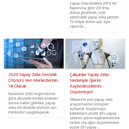
Yapay Zeka Endeksi 2019 Yılı
Raporu’na göre 2019’da,
dünya genelinde, özel
sektördeki yapay zeka yatırımı
70 milyar doları aştı. Aynı
raporda ...
2020 Yapay Zeka Destekli
Çalışanlar Yapay Zeka
Otonom Veri Merkezlerinin
Nedeniyle İşlerini
Yılı Olacak
Kaybedeceklerini
Düşünmüyor
Nutanix’in 2020 öngörülerine
göre abonelik modeli endüstri
VMware’in yeni yapay zeka
normu haline gelirken, yapay
araştırmasının sonuçları
zeka (AI) destekli otonom veri
açıklandı. Araştırmaya
merkezleri yaygınlaşacak.
katılanların yüzde 43’ü yapay
zekanın işlerini kaybetmelerine
neden olacağını düşünmezken
yüzde 35’i yapay ...