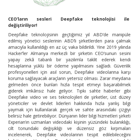
CEO’ların sesleri Deepfake teknolojisi ile
değiştiriliyor!
Deepfake teknolojisinin geçtiğimiz yıl ABD’de manipüle
edilmiş yönetici seslerinin ABD’li şirketlerden para çalmak
amacıyla kullanıldığı en az üç vaka bildirildi. Yine 2019 yılında
Hacker’ler Almanya merkezli bir şirketin CEO’sunun sesini
yapay zekâ tabanlı bir yazılımla taklit ederek kendi
hesaplarına yüklü bir ödeme yapılmasını sağladı. Güvenlik
profesyonelleri için asıl sorun, Deepfake videolarına karşı
koruma sağlayacak araçların yetersiz olması. Zarar meydana
gelmeden önce bunları hızla tespit etmeyi başarabilmek
giderek imkânsız hale geliyor. Tıpkı sahte haberler gibi
Deepfake video ve ses teknolojileri de şirketler, üst düzey
yöneticiler ve devlet liderleri hakkında hızla yanlış bilgi
yaymak için kullanılarak gerçek ve sahte arasındaki çizgiyi
belirsiz hale getirebiliyor. Dünyanın lider bilgi hizmetleri şirketi
Experian’ın uzmanları videodaki kişinin yüzündeki bulanıklığı,
cilt tonundaki değişikliği ve düzensiz göz kırpmaları
incelenerek, Deepfake videolarının tespit edilebileceğini