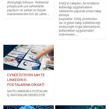
dönüştüğü biliniyor. Reklamlar
DAEŞ'in rakipleri, teröristlerin
yoluyla pek çok sahtekârlık
kullandığı uygulamaların
yapılıyor ve satılan en büyük
sahtelerini yaparak onları takip
malzemelerden biri de sahte ...
etmeye
başladılar. DAEŞ yöneticileri
ise örgütün takip edilebileceği
endişesiyle örgüt elemanlarını
kullandıkları uygulamaları
indirmeden ...
CV’NİZİ İSTEYEN SAHTE
LINKEDIN E-
POSTALARINA DİKKAT!
SAHTE LINKEDIN E-POSTALARI
İŞ ARAYANLARI HEDEFLİYOR