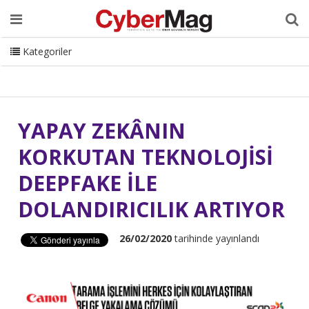
Ana Sayfa
Hakkımızda
Dergi
Editörden
Yazarlar
Danışmanlık
ISC Turkey
Sizden Gelenler
İletişim
Kategoriler
CyberMag Logo
YAPAY ZEKÂNIN
KORKUTAN TEKNOLOJİSİ
DEEPFAKE İLE
DOLANDIRICILIK ARTIYOR
26/02/2020
tarihinde yayınlandı