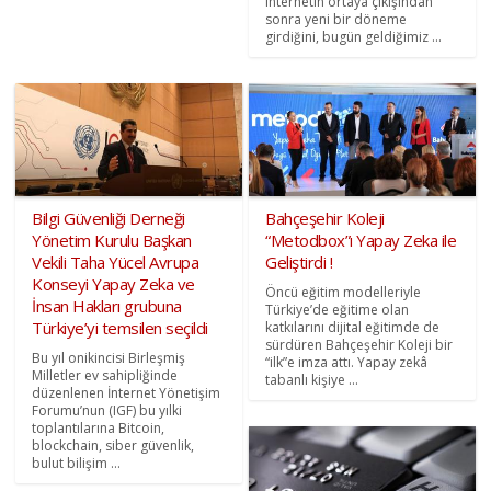
internetin ortaya çıkışından
sonra yeni bir döneme
girdiğini, bugün geldiğimiz ...
Bilgi Güvenliği Derneği
Bahçeşehir Koleji
Yönetim Kurulu Başkan
“Metodbox”ı Yapay Zeka ile
Vekili Taha Yücel Avrupa
Geliştirdi !
Konseyi Yapay Zeka ve
Öncü eğitim modelleriyle
İnsan Hakları grubuna
Türkiye’de eğitime olan
Türkiye’yi temsilen seçildi
katkılarını dijital eğitimde de
sürdüren Bahçeşehir Koleji bir
Bu yıl onikincisi Birleşmiş
“ilk”e imza attı. Yapay zekâ
Milletler ev sahipliğinde
tabanlı kişiye ...
düzenlenen İnternet Yönetişim
Forumu’nun (IGF) bu yılki
toplantılarına Bitcoin,
blockchain, siber güvenlik,
bulut bilişim ...