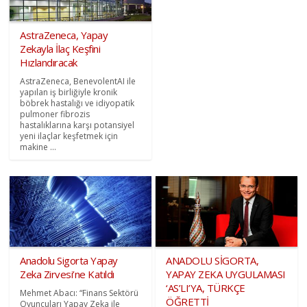
AstraZeneca, Yapay
Zekayla İlaç Keşfini
Hızlandıracak
AstraZeneca, BenevolentAI ile
yapılan iş birliğiyle kronik
böbrek hastalığı ve idiyopatik
pulmoner fibrozis
hastalıklarına karşı potansiyel
yeni ilaçlar keşfetmek için
makine ...
Anadolu Sigorta Yapay
ANADOLU SİGORTA,
Zeka Zirvesi’ne Katıldı
YAPAY ZEKA UYGULAMASI
‘AS’LI’YA, TÜRKÇE
Mehmet Abacı: “Finans Sektörü
ÖĞRETTİ
Oyuncuları Yapay Zeka ile