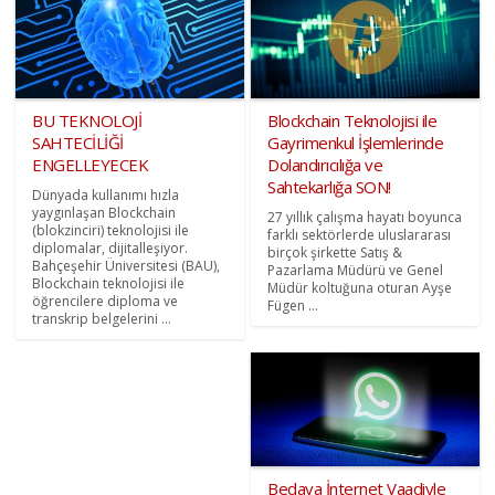
BU TEKNOLOJİ
Blockchain Teknolojisi ile
SAHTECİLİĞİ
Gayrimenkul İşlemlerinde
ENGELLEYECEK
Dolandırıcılığa ve
Sahtekarlığa SON!
Dünyada kullanımı hızla
yaygınlaşan Blockchain
27 yıllık çalışma hayatı boyunca
(blokzinciri) teknolojisi ile
farklı sektörlerde uluslararası
diplomalar, dijitalleşiyor.
birçok şirkette Satış &
Bahçeşehir Üniversitesi (BAU),
Pazarlama Müdürü ve Genel
Blockchain teknolojisi ile
Müdür koltuğuna oturan Ayşe
öğrencilere diploma ve
Fügen ...
transkrip belgelerini ...
Bedava İnternet Vaadiyle