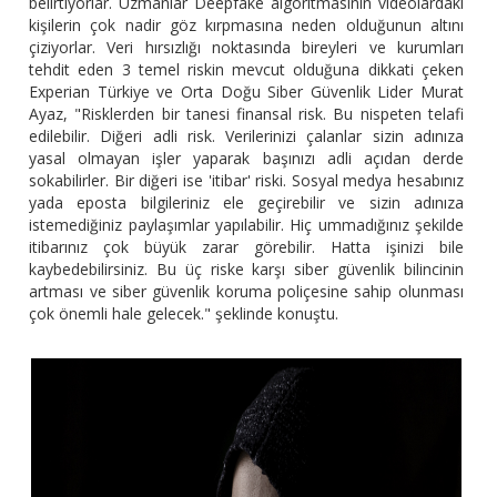
belirtiyorlar. Uzmanlar Deepfake algoritmasının videolardaki
kişilerin çok nadir göz kırpmasına neden olduğunun altını
çiziyorlar. Veri hırsızlığı noktasında bireyleri ve kurumları
tehdit eden 3 temel riskin mevcut olduğuna dikkati çeken
Experian Türkiye ve Orta Doğu Siber Güvenlik Lider Murat
Ayaz, "Risklerden bir tanesi finansal risk. Bu nispeten telafi
edilebilir. Diğeri adli risk. Verilerinizi çalanlar sizin adınıza
yasal olmayan işler yaparak başınızı adli açıdan derde
sokabilirler. Bir diğeri ise 'itibar' riski. Sosyal medya hesabınız
yada eposta bilgileriniz ele geçirebilir ve sizin adınıza
istemediğiniz paylaşımlar yapılabilir. Hiç ummadığınız şekilde
itibarınız çok büyük zarar görebilir. Hatta işinizi bile
kaybedebilirsiniz. Bu üç riske karşı siber güvenlik bilincinin
artması ve siber güvenlik koruma poliçesine sahip olunması
çok önemli hale gelecek." şeklinde konuştu.