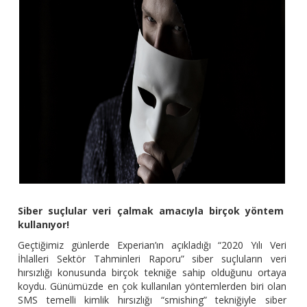
Siber suçlular veri çalmak amacıyla birçok yöntem
kullanıyor!
Geçtiğimiz günlerde Experian’ın açıkladığı “2020 Yılı Veri
İhlalleri Sektör Tahminleri Raporu” siber suçluların veri
hırsızlığı konusunda birçok tekniğe sahip olduğunu ortaya
koydu. Günümüzde en çok kullanılan yöntemlerden biri olan
SMS temelli kimlik hırsızlığı “smishing” tekniğiyle siber