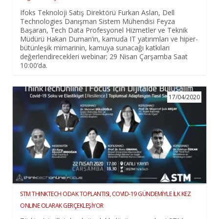
Ifoks Teknoloji Satış Direktörü Furkan Aslan, Dell
Technologies Danışman Sistem Mühendisi Feyza
Başaran, Tech Data Profesyonel Hizmetler ve Teknik
Müdürü Hakan Duman’ın, kamuda IT yatırımları ve hiper-
bütünleşik mimarinin, kamuya sunacağı katkıları
değerlendirecekleri webinar; 29 Nisan Çarşamba Saat
10:00’da.
17/04/2020
STM THINKTECH ODAK TOPLANTISI, COVID-19 GÜNDEMİYLE İLK KEZ
ONLINE OLARAK GERÇEKLEŞİYOR