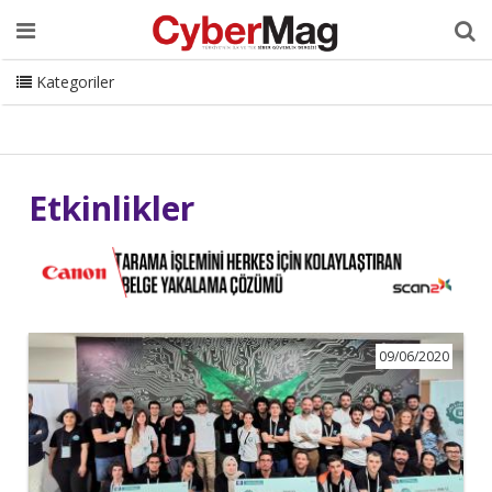
Ana Sayfa
Hakkımızda
Dergi
Editörden
Yazarlar
Danışmanlık
ISC Turkey
Sizden Gelenler
İletişim
Kategoriler
CyberMag Logo
Etkinlikler
09/06/2020