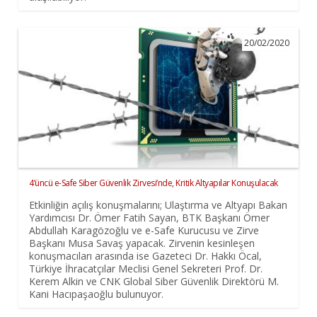
20/02/2020
4’üncü e-Safe Siber Güvenlik Zirvesi’nde, Kritik Altyapılar Konuşulacak
Etkinliğin açılış konuşmalarını; Ulaştırma ve Altyapı Bakan
Yardımcısı Dr. Ömer Fatih Sayan, BTK Başkanı Ömer
Abdullah Karagözoğlu ve e-Safe Kurucusu ve Zirve
Başkanı Musa Savaş yapacak. Zirvenin kesinleşen
konuşmacıları arasında ise Gazeteci Dr. Hakkı Öcal,
Türkiye İhracatçılar Meclisi Genel Sekreteri Prof. Dr.
Kerem Alkin ve CNK Global Siber Güvenlik Direktörü M.
Kani Hacıpaşaoğlu bulunuyor.