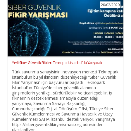
20/02/2020
Yerli Siber Güvenlik Fikirleri Teknopark İstanbul’da Yarışacak!
Türk savunma sanayisinin inovasyon merkezi Teknopark
İstanbul’un bu yıl ikincisini düzenleyeceği “Siber Güvenlik
Fikir Yarışması” için başvurular başladı. Teknopark
İstanbul’un Türkiye’de siber güvenlik alanında
girişimcilerin yenilikçi, sürdürülebilir ve ticarileşebilir, iş
fikirlerinin desteklenmesi amacıyla düzenlediği
yarışmaya; Savunma Sanayii Başkanlığı,
Cumhurbaşkanlığı Dijital Dönüşüm Ofisi, Türkiye Siber
Güvenlik Kümelenmesi ve Savunma Havacılık ve Uzay
Kümelenmesi SAHA İstanbul destek veriyor. Yarışmaya
https://siberguvenlikfikiryarismasi.org adresinden
ulaşılabiliyor.